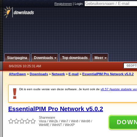
Registreren
|
Login:
Startpagina
Downloads
Top downloads
Meer
8/6/2026 10:25:31 AM
AfterDawn
>
Downloads
>
Netwerk
>
E-mail
>
EssentialPIM Pro Network v5.0.2
Dit is een oude versie van deze software. Je kunt ook de
v6.57 (laatste stabiele ver
EssentialPIM Pro Network v5.0.2
Shareware
DOW
Vista / Win2k / Win7 / Win8 / Win98 /
WinME / WinNT / WinXP