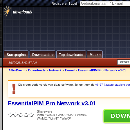
Registreren
|
Login:
Startpagina
Downloads
Top downloads
Meer
8/8/2026 3:42:57 AM
AfterDawn
>
Downloads
>
Netwerk
>
E-mail
>
EssentialPIM Pro Network v3.01
Dit is een oude versie van deze software. Je kunt ook de
v6.57 (laatste stabiele ver
EssentialPIM Pro Network v3.01
Shareware
DOW
Vista / Win2k / Win7 / Win8 / Win98 /
WinME / WinNT / WinXP