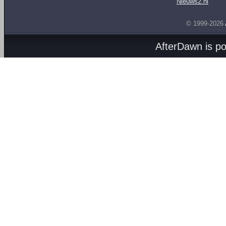
Nieuws2.nl
© 1999-2026
AfterDawn is p