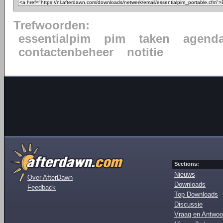
Trefwoorden:
essentialpim
pim
taken
agend
contactenbeheer
notitie
Sections:
Nieuws
Over AfterDawn
Downloads
Feedback
Top Downloads
Discussie
Vraag en Antwoo