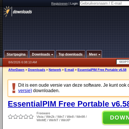
Registreren
|
Login:
Startpagina
Downloads
Top downloads
Meer
8/6/2026 6:08:10 AM
AfterDawn
>
Downloads
>
Netwerk
>
E-mail
>
EssentialPIM Free Portable v6.58
Dit is een oude versie van deze software. Je kunt ook
versie)
downloaden.
EssentialPIM Free Portable v6.5
Freeware
DOW
Vista / Win2k / Win7 / Win8 / Win98 /
WinME / WinNT / WinXP