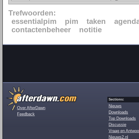
Trefwoorden:
essentialpim
pim
taken
agend
contactenbeheer
notitie
Sections:
Nieuws
Over AfterDawn
Downloads
Feedback
Top Downloads
Discussie
Vraag en Antwoo
Nieuws2.nl