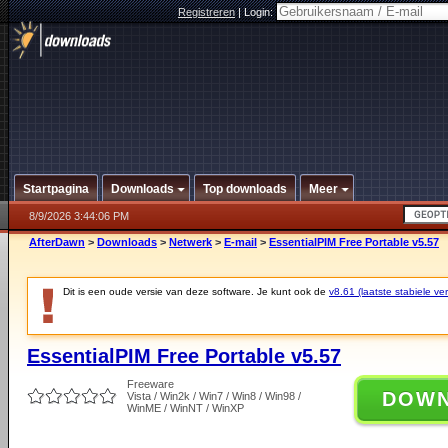
Registreren
|
Login:
Startpagina
Downloads
Top downloads
Meer
8/9/2026 3:44:06 PM
AfterDawn
>
Downloads
>
Netwerk
>
E-mail
>
EssentialPIM Free Portable v5.57
Dit is een oude versie van deze software. Je kunt ook de
v8.61 (laatste stabiele ver
EssentialPIM Free Portable v5.57
Freeware
DOW
Vista / Win2k / Win7 / Win8 / Win98 /
WinME / WinNT / WinXP