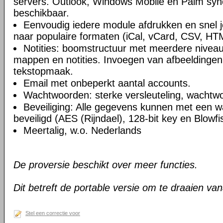
servers. Outlook, Windows Mobile en Palm syn
beschikbaar.
Eenvoudig iedere module afdrukken en snel 
naar populaire formaten (iCal, vCard, CSV, HT
Notities: boomstructuur met meerdere niveau
mappen en notities. Invoegen van afbeeldingen,
tekstopmaak.
Email met onbeperkt aantal accounts.
Wachtwoorden: sterke versleuteling, wachtw
Beveiliging: Alle gegevens kunnen met een 
beveiligd (AES (Rijndael), 128-bit key en Blowfi
Meertalig, w.o. Nederlands
De proversie beschikt over meer functies.
Dit betreft de portable versie om te draaien va
Stel een correctie voor