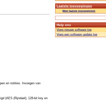
Laatste toevoegingen
Meer laatste toevoegingen
Help ons
Voeg nieuwe software toe
Voeg een software update toe
pen en notities. Invoegen van
gd (AES (Rijndael), 128-bit key en