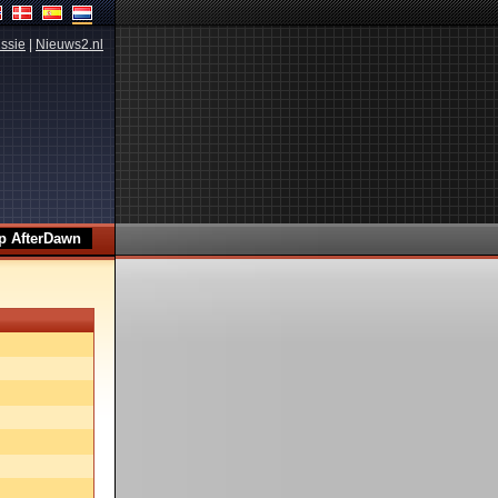
ssie
|
Nieuws2.nl