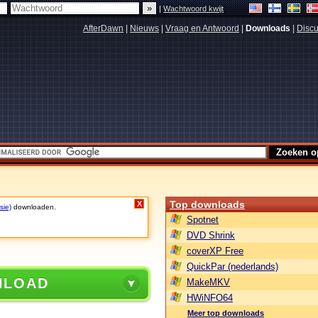
|
Wachtwoord kwijt
AfterDawn
|
Nieuws
|
Vraag en Antwoord
|
Downloads
|
Discu
Top downloads
X
sie)
downloaden.
Spotnet
DVD Shrink
coverXP Free
QuickPar (nederlands)
NLOAD
MakeMKV
HWiNFO64
Meer top downloads