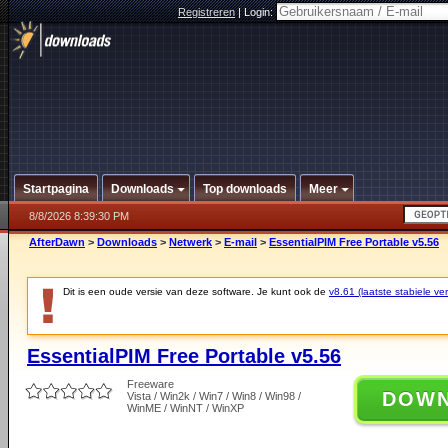
Registreren
|
Login:
Startpagina
Downloads
Top downloads
Meer
8/8/2026 8:39:30 PM
AfterDawn
>
Downloads
>
Netwerk
>
E-mail
>
EssentialPIM Free Portable v5.56
Dit is een oude versie van deze software. Je kunt ook de
v8.61 (laatste stabiele ver
EssentialPIM Free Portable v5.56
Freeware
DOW
Vista / Win2k / Win7 / Win8 / Win98 /
WinME / WinNT / WinXP