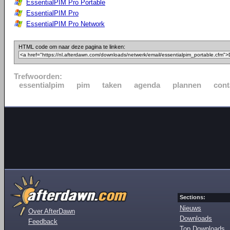
EssentialPIM Pro Portable
EssentialPIM Pro
EssentialPIM Pro Network
HTML code om naar deze pagina te linken:
Trefwoorden:
essentialpim
pim
taken
agenda
plannen
cont
Sections:
Nieuws
Over AfterDawn
Downloads
Feedback
Top Downloads