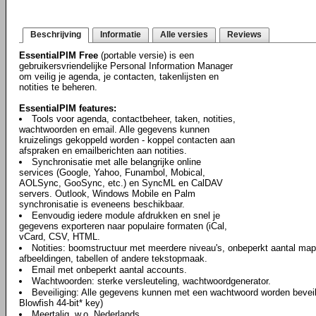
Beschrijving
Informatie
Alle versies
Reviews
EssentialPIM Free
(portable versie) is een
gebruikersvriendelijke Personal Information Manager
om veilig je agenda, je contacten, takenlijsten en
notities te beheren.
EssentialPIM features:
Tools voor agenda, contactbeheer, taken, notities,
wachtwoorden en email. Alle gegevens kunnen
kruizelings gekoppeld worden - koppel contacten aan
afspraken en emailberichten aan notities.
Synchronisatie met alle belangrijke online
services (Google, Yahoo, Funambol, Mobical,
AOLSync, GooSync, etc.) en SyncML en CalDAV
servers. Outlook, Windows Mobile en Palm
synchronisatie is eveneens beschikbaar.
Eenvoudig iedere module afdrukken en snel je
gegevens exporteren naar populaire formaten (iCal,
vCard, CSV, HTML.
Notities: boomstructuur met meerdere niveau's, onbeperkt aantal map
afbeeldingen, tabellen of andere tekstopmaak.
Email met onbeperkt aantal accounts.
Wachtwoorden: sterke versleuteling, wachtwoordgenerator.
Beveiliging: Alle gegevens kunnen met een wachtwoord worden beveili
Blowfish 44-bit* key)
Meertalig, w.o. Nederlands