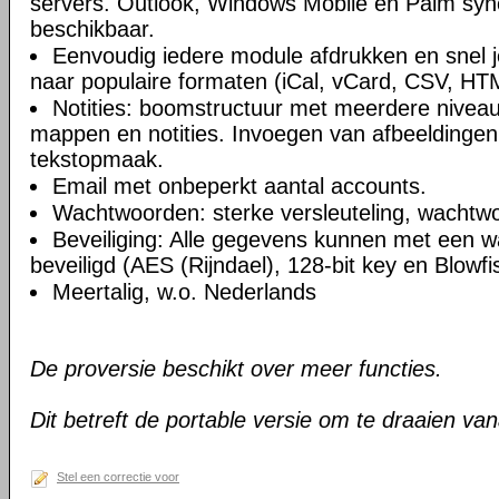
servers. Outlook, Windows Mobile en Palm syn
beschikbaar.
Eenvoudig iedere module afdrukken en snel 
naar populaire formaten (iCal, vCard, CSV, HT
Notities: boomstructuur met meerdere niveau
mappen en notities. Invoegen van afbeeldingen,
tekstopmaak.
Email met onbeperkt aantal accounts.
Wachtwoorden: sterke versleuteling, wachtw
Beveiliging: Alle gegevens kunnen met een 
beveiligd (AES (Rijndael), 128-bit key en Blowfi
Meertalig, w.o. Nederlands
De proversie beschikt over meer functies.
Dit betreft de portable versie om te draaien va
Stel een correctie voor