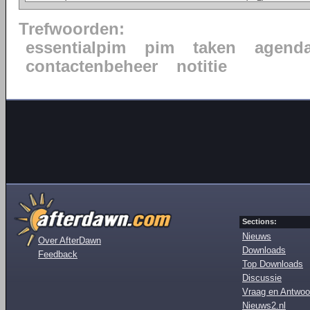
Trefwoorden:
essentialpim
pim
taken
agend
contactenbeheer
notitie
Sections:
Nieuws
Over AfterDawn
Downloads
Feedback
Top Downloads
Discussie
Vraag en Antwoo
Nieuws2.nl