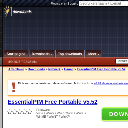
Registreren
|
Login:
Startpagina
Downloads
Top downloads
Meer
8/9/2026 7:22:38 AM
AfterDawn
>
Downloads
>
Netwerk
>
E-mail
>
EssentialPIM Free Portable v5.52
Dit is een oude versie van deze software. Je kunt ook de
v8.61 (laatste stabiele ver
EssentialPIM Free Portable v5.52
Freeware
DOW
Vista / Win2k / Win7 / Win8 / Win98 /
WinME / WinNT / WinXP