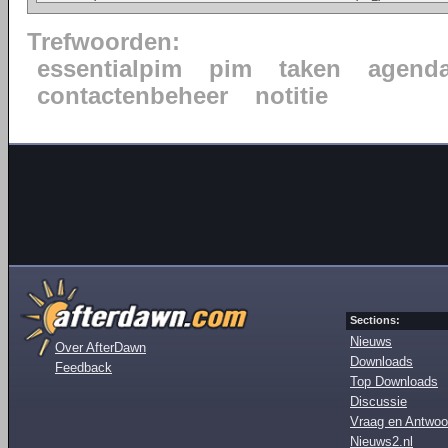
Trefwoorden:
essentialpim
pim
taken
agend
contactenbeheer
notitie
Sections:
Nieuws
Over AfterDawn
Downloads
Feedback
Top Downloads
Discussie
Vraag en Antwoo
Nieuws2.nl