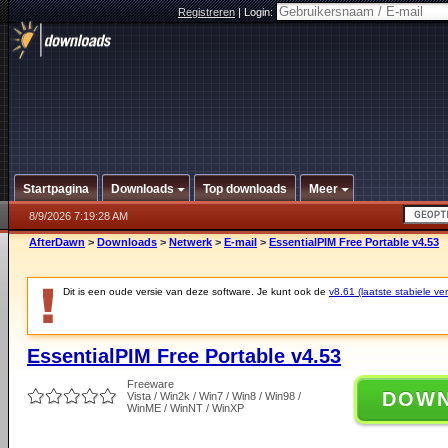
Registreren
|
Login:
Startpagina
Downloads
Top downloads
Meer
8/9/2026 7:19:28 AM
AfterDawn
>
Downloads
>
Netwerk
>
E-mail
>
EssentialPIM Free Portable v4.53
Dit is een oude versie van deze software. Je kunt ook de
v8.61 (laatste stabiele ver
EssentialPIM Free Portable v4.53
Freeware
DOW
Vista / Win2k / Win7 / Win8 / Win98 /
WinME / WinNT / WinXP