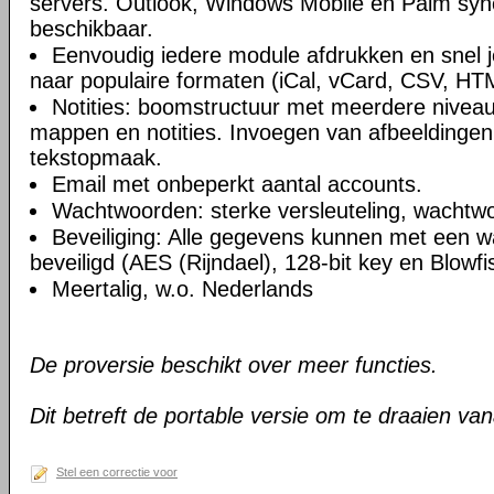
servers. Outlook, Windows Mobile en Palm syn
beschikbaar.
Eenvoudig iedere module afdrukken en snel 
naar populaire formaten (iCal, vCard, CSV, HT
Notities: boomstructuur met meerdere niveau
mappen en notities. Invoegen van afbeeldingen,
tekstopmaak.
Email met onbeperkt aantal accounts.
Wachtwoorden: sterke versleuteling, wachtw
Beveiliging: Alle gegevens kunnen met een 
beveiligd (AES (Rijndael), 128-bit key en Blowfi
Meertalig, w.o. Nederlands
De proversie beschikt over meer functies.
Dit betreft de portable versie om te draaien va
Stel een correctie voor