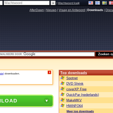
|
Wachtwoord kwijt
AfterDawn
|
Nieuws
|
Vraag en Antwoord
|
Downloads
|
Discu
Top downloads
X
sie)
downloaden.
Spotnet
DVD Shrink
coverXP Free
QuickPar (nederlands)
NLOAD
MakeMKV
HWiNFO64
Meer top downloads