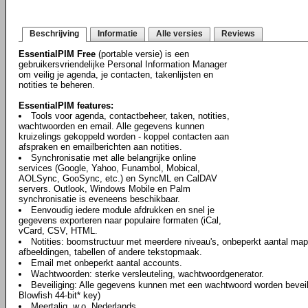
Beschrijving
Informatie
Alle versies
Reviews
EssentialPIM Free
(portable versie) is een
gebruikersvriendelijke Personal Information Manager
om veilig je agenda, je contacten, takenlijsten en
notities te beheren.
EssentialPIM features:
Tools voor agenda, contactbeheer, taken, notities,
wachtwoorden en email. Alle gegevens kunnen
kruizelings gekoppeld worden - koppel contacten aan
afspraken en emailberichten aan notities.
Synchronisatie met alle belangrijke online
services (Google, Yahoo, Funambol, Mobical,
AOLSync, GooSync, etc.) en SyncML en CalDAV
servers. Outlook, Windows Mobile en Palm
synchronisatie is eveneens beschikbaar.
Eenvoudig iedere module afdrukken en snel je
gegevens exporteren naar populaire formaten (iCal,
vCard, CSV, HTML.
Notities: boomstructuur met meerdere niveau's, onbeperkt aantal map
afbeeldingen, tabellen of andere tekstopmaak.
Email met onbeperkt aantal accounts.
Wachtwoorden: sterke versleuteling, wachtwoordgenerator.
Beveiliging: Alle gegevens kunnen met een wachtwoord worden beveili
Blowfish 44-bit* key)
Meertalig, w.o. Nederlands