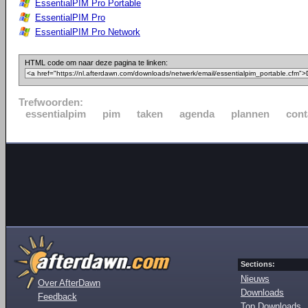
EssentialPIM Pro Portable
EssentialPIM Pro
EssentialPIM Pro Network
HTML code om naar deze pagina te linken:
Trefwoorden:
essentialpim
pim
taken
agenda
plannen
cont
Sections:
Nieuws
Over AfterDawn
Downloads
Feedback
Top Downloads