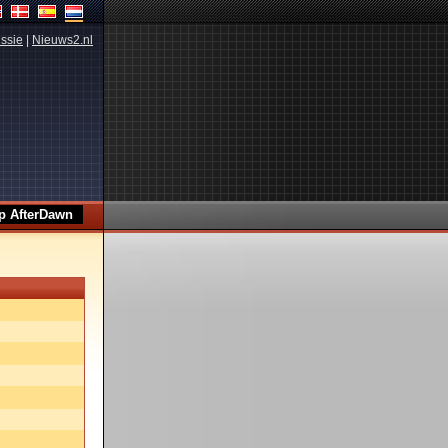
ssie
|
Nieuws2.nl