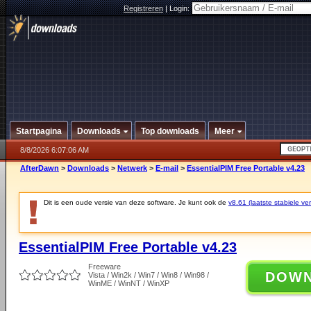
Registreren
|
Login:
Startpagina
Downloads
Top downloads
Meer
8/8/2026 6:07:06 AM
AfterDawn
>
Downloads
>
Netwerk
>
E-mail
>
EssentialPIM Free Portable v4.23
Dit is een oude versie van deze software. Je kunt ook de
v8.61 (laatste stabiele ver
EssentialPIM Free Portable v4.23
Freeware
DOW
Vista / Win2k / Win7 / Win8 / Win98 /
WinME / WinNT / WinXP