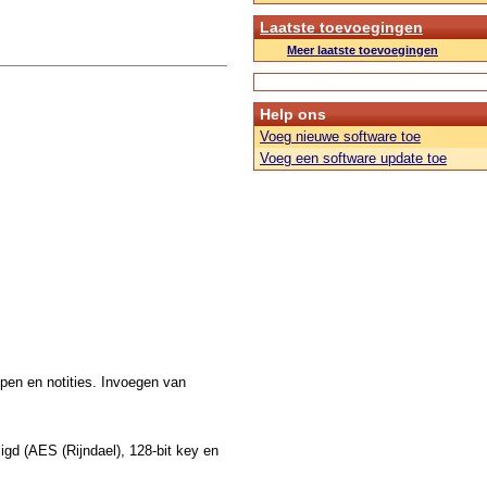
Laatste toevoegingen
Meer laatste toevoegingen
Help ons
Voeg nieuwe software toe
Voeg een software update toe
pen en notities. Invoegen van
gd (AES (Rijndael), 128-bit key en