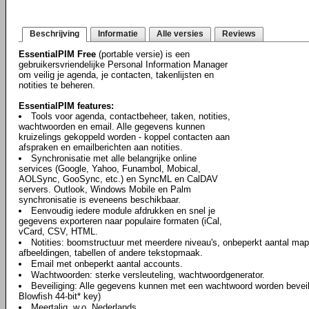
Beschrijving
Informatie
Alle versies
Reviews
EssentialPIM Free
(portable versie) is een
gebruikersvriendelijke Personal Information Manager
om veilig je agenda, je contacten, takenlijsten en
notities te beheren.
EssentialPIM features:
Tools voor agenda, contactbeheer, taken, notities,
wachtwoorden en email. Alle gegevens kunnen
kruizelings gekoppeld worden - koppel contacten aan
afspraken en emailberichten aan notities.
Synchronisatie met alle belangrijke online
services (Google, Yahoo, Funambol, Mobical,
AOLSync, GooSync, etc.) en SyncML en CalDAV
servers. Outlook, Windows Mobile en Palm
synchronisatie is eveneens beschikbaar.
Eenvoudig iedere module afdrukken en snel je
gegevens exporteren naar populaire formaten (iCal,
vCard, CSV, HTML.
Notities: boomstructuur met meerdere niveau's, onbeperkt aantal map
afbeeldingen, tabellen of andere tekstopmaak.
Email met onbeperkt aantal accounts.
Wachtwoorden: sterke versleuteling, wachtwoordgenerator.
Beveiliging: Alle gegevens kunnen met een wachtwoord worden beveili
Blowfish 44-bit* key)
Meertalig, w.o. Nederlands