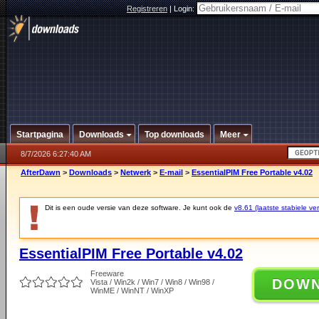
Registreren
|
Login:
Startpagina
Downloads
Top downloads
Meer
8/7/2026 6:27:40 AM
AfterDawn
>
Downloads
>
Netwerk
>
E-mail
>
EssentialPIM Free Portable v4.02
Dit is een oude versie van deze software. Je kunt ook de
v8.61 (laatste stabiele ver
EssentialPIM Free Portable v4.02
Freeware
DOW
Vista / Win2k / Win7 / Win8 / Win98 /
WinME / WinNT / WinXP