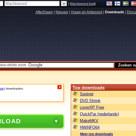
|
Wachtwoord kwijt
AfterDawn
|
Nieuws
|
Vraag en Antwoord
|
Downloads
|
Discu
Top downloads
X
sie)
downloaden.
Spotnet
DVD Shrink
coverXP Free
QuickPar (nederlands)
NLOAD
MakeMKV
HWiNFO64
Meer top downloads