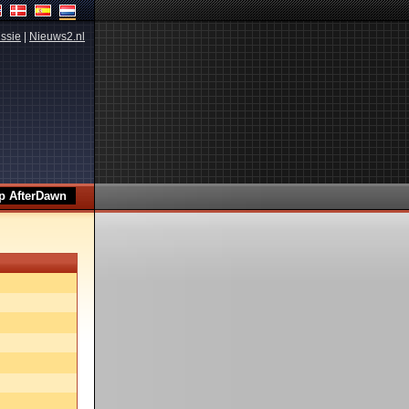
ssie
|
Nieuws2.nl