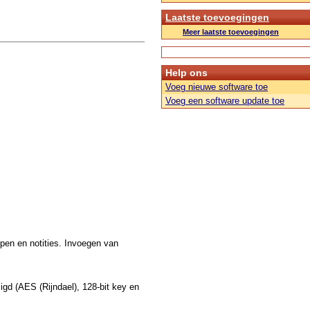
Laatste toevoegingen
Meer laatste toevoegingen
Help ons
Voeg nieuwe software toe
Voeg een software update toe
pen en notities. Invoegen van
gd (AES (Rijndael), 128-bit key en