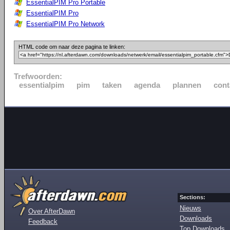
EssentialPIM Pro Portable
EssentialPIM Pro
EssentialPIM Pro Network
HTML code om naar deze pagina te linken:
Trefwoorden:
essentialpim
pim
taken
agenda
plannen
cont
Sections:
Nieuws
Over AfterDawn
Downloads
Feedback
Top Downloads