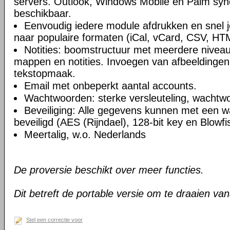
servers. Outlook, Windows Mobile en Palm syn
beschikbaar.
Eenvoudig iedere module afdrukken en snel 
naar populaire formaten (iCal, vCard, CSV, HT
Notities: boomstructuur met meerdere niveau
mappen en notities. Invoegen van afbeeldingen,
tekstopmaak.
Email met onbeperkt aantal accounts.
Wachtwoorden: sterke versleuteling, wachtw
Beveiliging: Alle gegevens kunnen met een 
beveiligd (AES (Rijndael), 128-bit key en Blowfi
Meertalig, w.o. Nederlands
De proversie beschikt over meer functies.
Dit betreft de portable versie om te draaien va
Stel een correctie voor