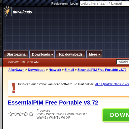
Registreren
|
Login:
Startpagina
Downloads
Top downloads
Meer
8/8/2026 10:50:31 AM
AfterDawn
>
Downloads
>
Netwerk
>
E-mail
>
EssentialPIM Free Portable v3.72
Dit is een oude versie van deze software. Je kunt ook de
v8.61 (laatste stabiele ver
EssentialPIM Free Portable v3.72
Freeware
DOW
Vista / Win2k / Win7 / Win8 / Win98 /
WinME / WinNT / WinXP