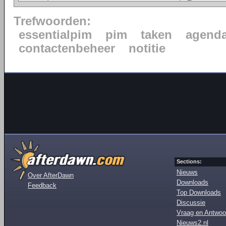
Trefwoorden:
essentialpim
pim
taken
agend
contactenbeheer
notitie
Sections:
Nieuws
Over AfterDawn
Downloads
Feedback
Top Downloads
Discussie
Vraag en Antwoo
Nieuws2.nl