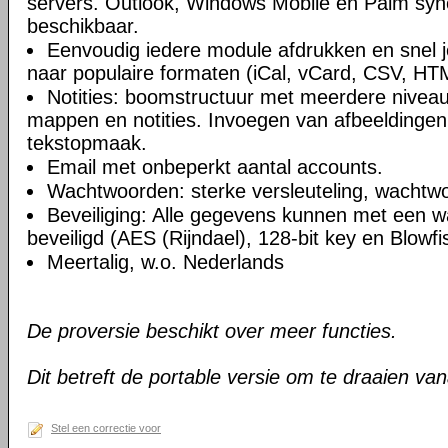
servers. Outlook, Windows Mobile en Palm syn
beschikbaar.
Eenvoudig iedere module afdrukken en snel 
naar populaire formaten (iCal, vCard, CSV, HT
Notities: boomstructuur met meerdere niveau
mappen en notities. Invoegen van afbeeldingen,
tekstopmaak.
Email met onbeperkt aantal accounts.
Wachtwoorden: sterke versleuteling, wachtw
Beveiliging: Alle gegevens kunnen met een 
beveiligd (AES (Rijndael), 128-bit key en Blowfi
Meertalig, w.o. Nederlands
De proversie beschikt over meer functies.
Dit betreft de portable versie om te draaien va
Stel een correctie voor