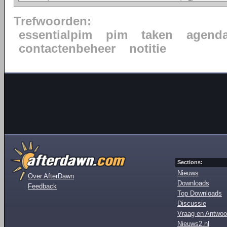
Trefwoorden:
essentialpim
pim
taken
agend
contactenbeheer
notitie
Sections:
Nieuws
Over AfterDawn
Downloads
Feedback
Top Downloads
Discussie
Vraag en Antwoo
Nieuws2.nl