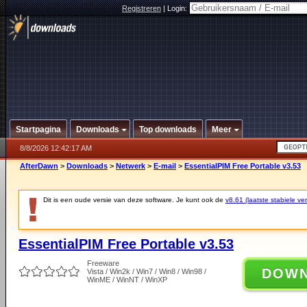
Registreren
|
Login:
Startpagina
Downloads
Top downloads
Meer
8/8/2026 12:42:17 AM
AfterDawn
>
Downloads
>
Netwerk
>
E-mail
>
EssentialPIM Free Portable v3.53
Dit is een oude versie van deze software. Je kunt ook de
v8.61 (laatste stabiele ver
EssentialPIM Free Portable v3.53
Freeware
DOW
Vista / Win2k / Win7 / Win8 / Win98 /
WinME / WinNT / WinXP