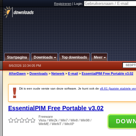
Registreren
|
Login:
Startpagina
Downloads
Top downloads
Meer
8/6/2026 10:34:05 PM
AfterDawn
>
Downloads
>
Netwerk
>
E-mail
>
EssentialPIM Free Portable v3.02
Dit is een oude versie van deze software. Je kunt ook de
v8.61 (laatste stabiele ver
EssentialPIM Free Portable v3.02
Freeware
DOW
Vista / Win2k / Win7 / Win8 / Win98 /
WinME / WinNT / WinXP