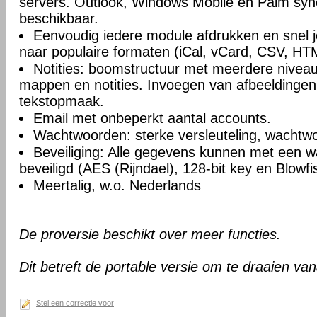
servers. Outlook, Windows Mobile en Palm syn
beschikbaar.
Eenvoudig iedere module afdrukken en snel 
naar populaire formaten (iCal, vCard, CSV, HT
Notities: boomstructuur met meerdere niveau
mappen en notities. Invoegen van afbeeldingen,
tekstopmaak.
Email met onbeperkt aantal accounts.
Wachtwoorden: sterke versleuteling, wachtw
Beveiliging: Alle gegevens kunnen met een 
beveiligd (AES (Rijndael), 128-bit key en Blowfi
Meertalig, w.o. Nederlands
De proversie beschikt over meer functies.
Dit betreft de portable versie om te draaien va
Stel een correctie voor