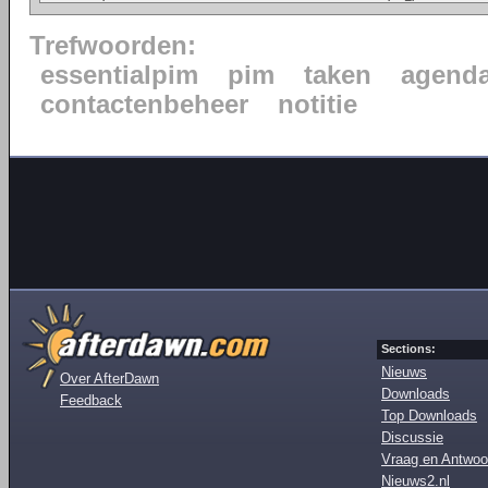
Trefwoorden:
essentialpim
pim
taken
agend
contactenbeheer
notitie
Sections:
Nieuws
Over AfterDawn
Downloads
Feedback
Top Downloads
Discussie
Vraag en Antwoo
Nieuws2.nl