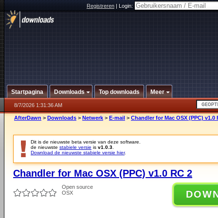
Registreren
|
Login:
Startpagina
Downloads
Top downloads
Meer
8/7/2026 1:31:36 AM
AfterDawn
>
Downloads
>
Netwerk
>
E-mail
>
Chandler for Mac OSX (PPC) v1.0 
Dit is de nieuwste beta versie van deze software.
de nieuwste
stabiele versie
is
v1.0.3
.
Download de nieuwste stabiele versie hier
.
Chandler for Mac OSX (PPC) v1.0 RC 2
Open source
DOW
OSX