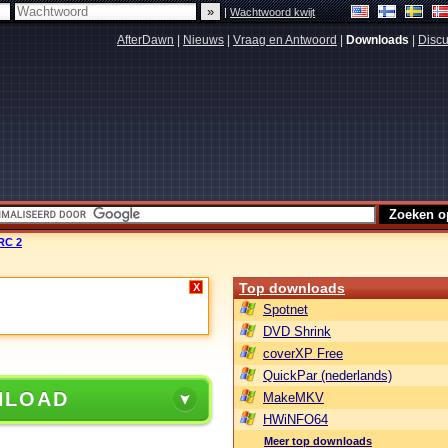
|
Wachtwoord kwijt
AfterDawn
|
Nieuws
|
Vraag en Antwoord
|
Downloads
|
Discu
RC 2
Top downloads
X
Spotnet
DVD Shrink
coverXP Free
QuickPar (nederlands)
NLOAD
MakeMKV
HWiNFO64
Meer top downloads