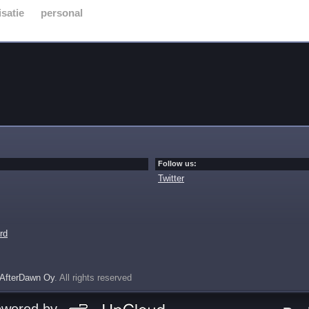
satie
personal
Follow us:
Twitter
rd
AfterDawn Oy
. All rights reserved
owered by