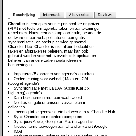
Beschrijving
Informatie
Alle versies
Reviews
Chandler
is een open-source persoonlijke organizer
(PIM) met tools om agenda, taken en aantekeningen
te beheren. Naast een desktop applicatie, bestaat de
software uit een webapplicatie en een gratis
synchronisatie- en backup service genaamd
Chandler Hub. Chandler is niet alleen bedoeld om
taken en afspraken te beheren, maar kan ook
gebruikt worden voor het overzichtelijk opslaan en
beheren van andere zaken zoals ideeën en
herinneringen.
Importeren/Exporteren van agenda's en taken
Ondersteuning voor webcal (.Mac) en ICAL
(Google) agenda's
Synchronisatie met CalDAV (Apple iCal 3.x,
Lightning) agenda's
Data beschermen met een wachtwoord
Notities en gebeurtenissen verzamelen in
collecties
Toegang tot je gegevens via het web d.m.v. Chandler Hub
Sync Chandler op meerdere computers
Sync jouw Apple, Google en Mozilla agenda's
Nieuwe items toevoegen aan Chandler vanuit iGoogle
IMAP