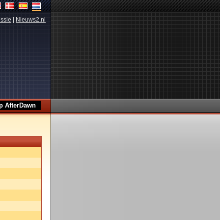
ssie
|
Nieuws2.nl