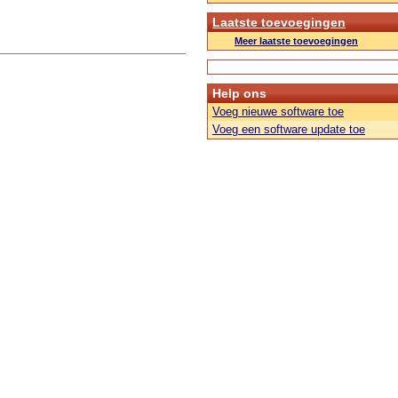
Laatste toevoegingen
Meer laatste toevoegingen
Help ons
Voeg nieuwe software toe
Voeg een software update toe