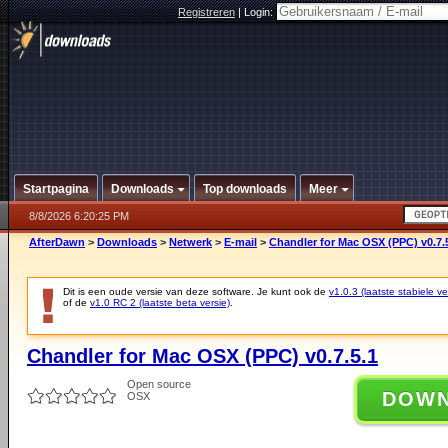
Registreren
|
Login:
Startpagina
Downloads
Top downloads
Meer
8/8/2026 6:20:25 PM
AfterDawn
>
Downloads
>
Netwerk
>
E-mail
>
Chandler for Mac OSX (PPC) v0.7.
Dit is een oude versie van deze software. Je kunt ook de
v1.0.3 (laatste stabiele ve
of de
v1.0 RC 2 (laatste beta versie)
.
Chandler for Mac OSX (PPC) v0.7.5.1
Open source
DOW
OSX