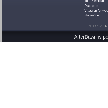
Top Downloads
Discussie
Vraag en Antwoo
Nieuws2.nl
© 1999-2026
AfterDawn is p