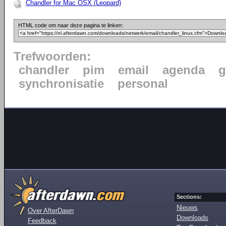
Chandler for Mac OSX (Leopard)
HTML code om naar deze pagina te linken:
Trefwoorden:
chandler
pim
email
agenda
g
synchronisatie
personal
Sections:
Nieuws
Over AfterDawn
Downloads
Feedback