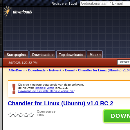
Registreren
|
Login:
Startpagina
Downloads
Top downloads
Meer
8/8/2026 1:22:32 PM
AfterDawn
>
Downloads
>
Netwerk
>
E-mail
>
Chandler for Linux (Ubuntu) v1.0
Dit is de nieuwste beta versie van deze software.
de nieuwste
stabiele versie
is
v1.0.3
.
Download de nieuwste stabiele versie hier
.
Chandler for Linux (Ubuntu) v1.0 RC 2
Open source
DOW
Linux