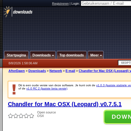
Registreren
|
Login:
Startpagina
Downloads
Top downloads
Meer
8/8/2026 1:58:06 AM
AfterDawn
>
Downloads
>
Netwerk
>
E-mail
>
Chandler for Mac OSX (Leopard) v
Dit is een oude versie van deze software. Je kunt ook de
v1.0.3 (laatste stabiele ve
of de
v1.0 RC 2 (laatste beta versie)
.
Chandler for Mac OSX (Leopard) v0.7.5.1
Open source
DOW
OSX