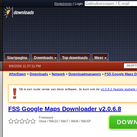
Registreren
|
Login:
Startpagina
Downloads
Top downloads
Meer
8/6/2026 11:37:11 PM
AfterDawn
>
Downloads
>
Netwerk
>
Downloadmanagers
>
FSS Google Maps Do
Dit is een oude versie van deze software. Je kunt ook de
v2.0.9.2 (laatste stabiele 
FSS Google Maps Downloader v2.0.6.8
Freeware
DOW
Vista / Win10 / Win7 / Win8 / WinXP