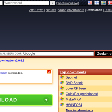
|
Wachtwoord kwijt
AfterDawn
|
Nieuws
|
Vraag en Antwoord
|
Downloads
|
Discu
wnloader v2.0.6.8
Top downloads
X
versie)
downloaden.
Spotnet
DVD Shrink
coverXP Free
QuickPar (nederlands)
NLOAD
MakeMKV
HWiNFO64
Meer top downloads