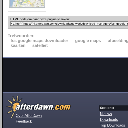
HTML code om naar deze pagina te linken:
Trefwoorden:
fss google maps downloader
google maps
afbeeldin
kaarten
satelliet
Sections:
Nieuws
Over AfterDawn
Downloads
Feedback
Top Downloads