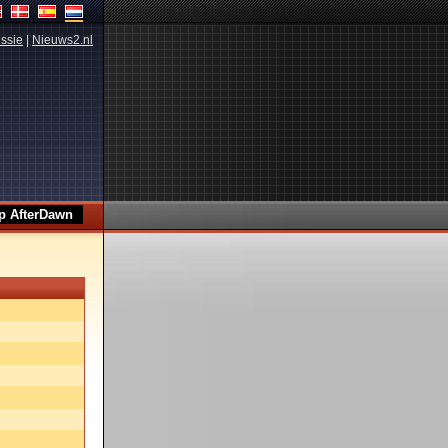
ssie
|
Nieuws2.nl