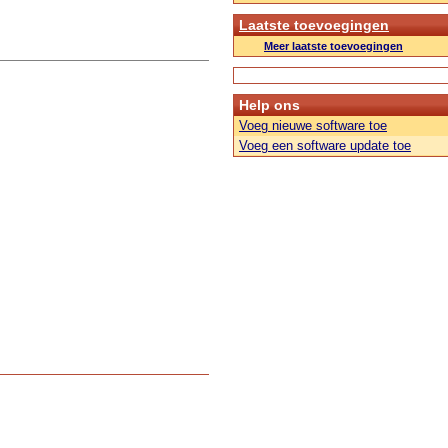
Laatste toevoegingen
Meer laatste toevoegingen
Help ons
Voeg nieuwe software toe
Voeg een software update toe