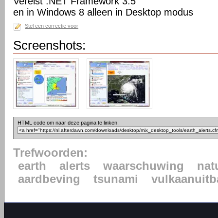
Vereist .NET Framework 3.5
en in Windows 8 alleen in Desktop modus
Stel een correctie voor
Screenshots:
HTML code om naar deze pagina te linken:
Trefwoorden:
earth
alerts
waarschuwing
nat
aardbeving
tsunami
vulkaanuitb