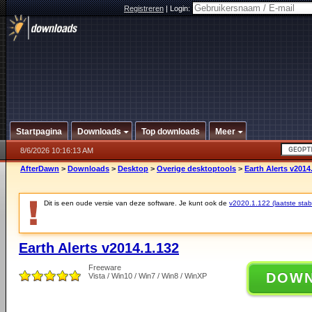
Registreren
|
Login:
Startpagina
Downloads
Top downloads
Meer
8/6/2026 10:16:13 AM
AfterDawn
>
Downloads
>
Desktop
>
Overige desktoptools
>
Earth Alerts v2014
Dit is een oude versie van deze software. Je kunt ook de
v2020.1.122 (laatste stabi
Earth Alerts v2014.1.132
Freeware
DOW
Vista / Win10 / Win7 / Win8 / WinXP