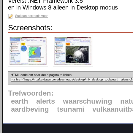
Vereist .NET Framework 3.5
en in Windows 8 alleen in Desktop modus
Stel een correctie voor
Screenshots:
HTML code om naar deze pagina te linken:
Trefwoorden:
earth
alerts
waarschuwing
nat
aardbeving
tsunami
vulkaanuitb