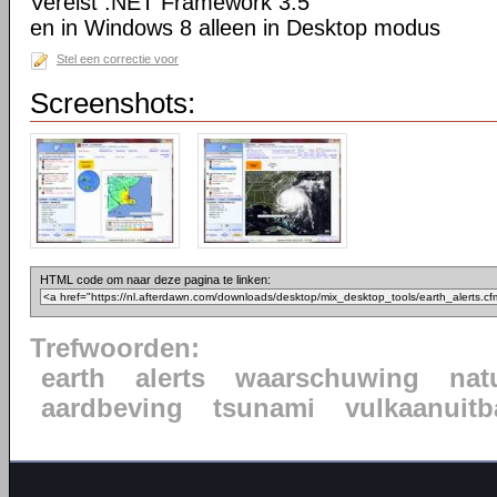
Vereist .NET Framework 3.5
en in Windows 8 alleen in Desktop modus
Stel een correctie voor
Screenshots:
HTML code om naar deze pagina te linken:
Trefwoorden:
earth
alerts
waarschuwing
nat
aardbeving
tsunami
vulkaanuitb