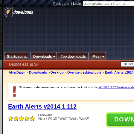
Registreren
|
Login:
Startpagina
Downloads
Top downloads
Meer
8/6/2026 4:51:10 AM
AfterDawn
>
Downloads
>
Desktop
>
Overige desktoptools
>
Earth Alerts v2014
Dit is een oude versie van deze software. Je kunt ook de
v2020.1.122 (laatste stabi
Earth Alerts v2014.1.112
Freeware
DOW
Vista / Win10 / Win7 / Win8 / WinXP