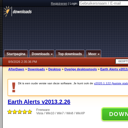
Registreren
|
Login:
Startpagina
Downloads
Top downloads
Meer
8/9/2026 2:35:36 PM
AfterDawn
>
Downloads
>
Desktop
>
Overige desktoptools
>
Earth Alerts v2013
Dit is een oude versie van deze software. Je kunt ook de
v2020.1.122 (laatste stabi
Earth Alerts v2013.2.26
Freeware
DOW
Vista / Win10 / Win7 / Win8 / WinXP