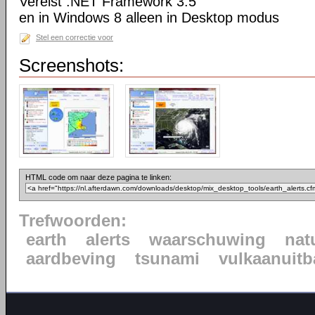
Vereist .NET Framework 3.5
en in Windows 8 alleen in Desktop modus
Stel een correctie voor
Screenshots:
HTML code om naar deze pagina te linken:
Trefwoorden:
earth
alerts
waarschuwing
nat
aardbeving
tsunami
vulkaanuitb