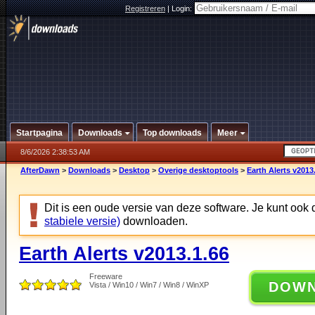
Registreren
|
Login:
Startpagina
Downloads
Top downloads
Meer
8/6/2026 2:38:53 AM
AfterDawn
>
Downloads
>
Desktop
>
Overige desktoptools
>
Earth Alerts v2013
Dit is een oude versie van deze software. Je kunt ook
stabiele versie)
downloaden.
Earth Alerts v2013.1.66
Freeware
DOW
Vista / Win10 / Win7 / Win8 / WinXP