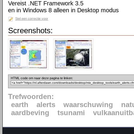
Vereist .NET Framework 3.5
en in Windows 8 alleen in Desktop modus
Stel een correctie voor
Screenshots:
HTML code om naar deze pagina te linken:
Trefwoorden:
earth
alerts
waarschuwing
nat
aardbeving
tsunami
vulkaanuitb