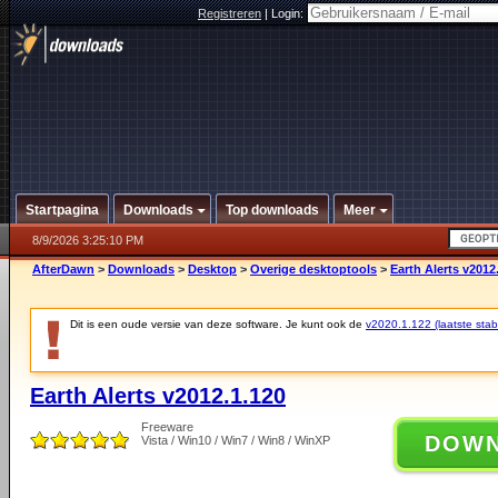
Registreren
|
Login:
Startpagina
Downloads
Top downloads
Meer
8/9/2026 3:25:10 PM
AfterDawn
>
Downloads
>
Desktop
>
Overige desktoptools
>
Earth Alerts v2012
Dit is een oude versie van deze software. Je kunt ook de
v2020.1.122 (laatste stabi
Earth Alerts v2012.1.120
Freeware
DOW
Vista / Win10 / Win7 / Win8 / WinXP