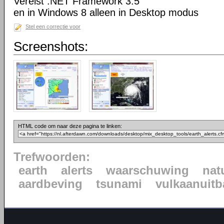
Vereist .NET Framework 3.5
en in Windows 8 alleen in Desktop modus
Stel een correctie voor
Screenshots:
HTML code om naar deze pagina te linken:
Trefwoorden:
earth
alerts
waarschuwing
nat
aardbeving
tsunami
vulkaanuitb