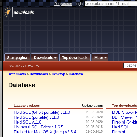
Registreren
|
Login:
Startpagina
Downloads
Top downloads
Meer
8/7/2026 2:03:57 PM
AfterDawn
>
Downloads
>
Desktop
>
Database
Database
Laatste updates
Update datum
Top download
HeidiSQL (64-bit portable) v11.0
19-03-2020
MDB Viewer Pl
HeidiSQL (portable) v11.0
19-03-2020
DBF Viewer Pl
HeidiSQL v11.0
19-03-2020
Firebird (64-bi
Universal SQL Editor v1.6.5
20-05-2015
HeidiSQL
Firebird for Mac OS X (Intel) v2.5.4
31-03-2015
Firebird