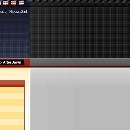
ssie
|
Nieuws2.nl