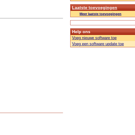
Laatste toevoegingen
Meer laatste toevoegingen
Help ons
Voeg nieuwe software toe
Voeg een software update toe