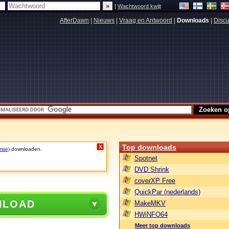
|
Wachtwoord kwijt
AfterDawn
|
Nieuws
|
Vraag en Antwoord
|
Downloads
|
Discu
Top downloads
X
rsie)
downloaden.
Spotnet
DVD Shrink
coverXP Free
QuickPar (nederlands)
NLOAD
MakeMKV
HWiNFO64
Meer top downloads