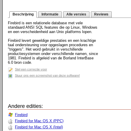
Beschrijving
Informatie
Alle versies
Reviews
Firebird is een relationele database met vele
standaard ANSI SQL features die op Linux, Windows
en een verscheidenheid aan Unix platforms lopen.
Firebird levert geweldige prestaties en een krachtige
taal ondersteuning voor opgeslagen procedures en
"triggers". Het word gebruikt in verschillende
productiesystemen onder verschillende namen, since
1981. Firebird is afgeleid van de Borland InterBase
6.0 bron code.
Stel een correctie voor
Stuur ons een screenshot van deze software!
Andere edities:
Firebird
Firebird for Mac OS X (PPC)
Firebird for Mac OS X (Intel)