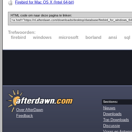
Firebird for Mac OS X (Intel 64-bit)
HTML code om naar deze pagina te linken:
Trefwoorden:
firebird
windows
microsoft
borland
ansi
sql
Sections:
Nieuws
Over AfterDawn
Downloads
Feedback
Top Downloads
Discussie
Vraag en Antwoo