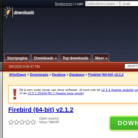
Registreren
|
Login:
Startpagina
Downloads
Top downloads
Meer
8/6/2026 8:58:47 PM
AfterDawn
>
Downloads
>
Desktop
>
Database
>
Firebird (64-bit) v2.1.2
Dit is een oude versie van deze software. Je kunt ook de
v2.5.4 (laatste stabiele ve
of de
v2.5.1.26349 RC 1 (laatste beta versie)
.
Firebird (64-bit) v2.1.2
Open source
DOW
Vista / WinXP