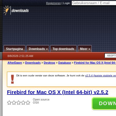
Registreren
|
Login:
Startpagina
Downloads
Top downloads
Meer
8/8/2026 2:51:25 AM
AfterDawn
>
Downloads
>
Desktop
>
Database
>
Firebird for Mac OS X (Intel 64-
Dit is een oude versie van deze software. Je kunt ook de
v2.5.4 (laatste stabiele ve
Firebird for Mac OS X (Intel 64-bit) v2.5.2
Open source
DOW
OSX