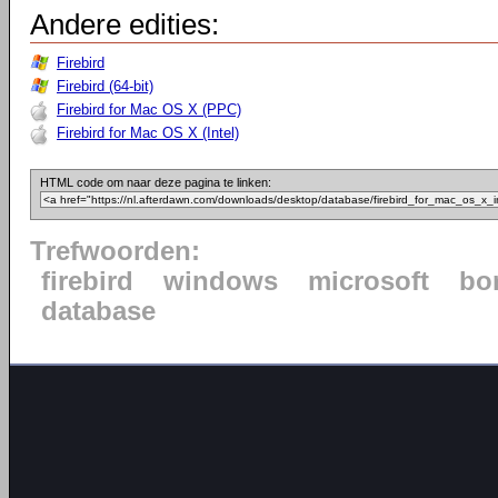
Andere edities:
Firebird
Firebird (64-bit)
Firebird for Mac OS X (PPC)
Firebird for Mac OS X (Intel)
HTML code om naar deze pagina te linken:
Trefwoorden:
firebird
windows
microsoft
bo
database