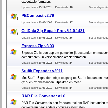
executable formaten.
Update datum:
13-12-2011
Downloads :
18
Bestandsgrootte
PECompact v2.79
Update datum:
31-03-2008
Downloads :
17
Bestandsgrootte
GetData Zip Repair Pro v5.1.0.1431
Update datum:
20-05-2013
Downloads :
16
Bestandsgrootte
Express Zip v3.03
Express Zip is een app om gemakkelijk bestanden en mappen
comprimeren, in verschillende archiefformaten.
Update datum:
20-08-2016
Downloads :
14
Bestandsgrootte
StuffIt Expander v2011
Met StuffIt Expander heb je toegang tot StuffIt-bestanden, kun 
gzip- en bzipbestanden uitpakken en meer.
Update datum:
01-03-2011
Downloads :
14
Bestandsgrootte
RAR File Converter v1.0
RAR File Converter is een freeware tool om RAR-bestanden t
converteren naar andere compressieformaten.