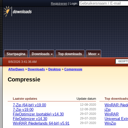
Registreren
|
Login:
Startpagina
Downloads
Top downloads
Meer
8/8/2026 3:41:36 AM
AfterDawn
>
Downloads
>
Desktop
>
Compressie
Compressie
Laatste updates
Update datum
Top download
7-Zip (64-bit) v19.00
12-08-2020
WinRAR (Neder
7-Zip v19.00
12-08-2020
jZip
FileOptimizer (portable) v14.30
29-07-2020
WinRAR
FileOptimizer v14.30
29-07-2020
Universal Ext
WinRAR (Nederlands 64-bit) v5.91
29-07-2020
WinZip