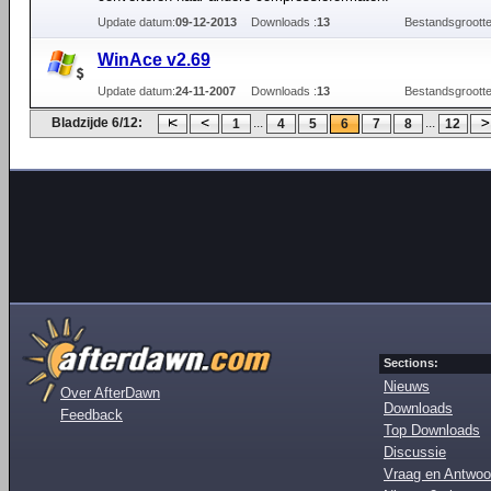
Update datum:
09-12-2013
Downloads :
13
Bestandsgrootte
WinAce v2.69
Update datum:
24-11-2007
Downloads :
13
Bestandsgrootte
Bladzijde 6/12:
...
...
1
4
5
6
7
8
12
Sections:
Nieuws
Over AfterDawn
Downloads
Feedback
Top Downloads
Discussie
Vraag en Antwoo