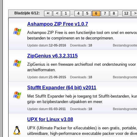
Bladzijde 6/12:
...
...
1
4
5
6
7
8
12
Ashampoo ZIP Free v1.0.7
Ashampoo ZIP Free is een functierijke tool om snel en eenvo
bestanden te comprimeren en te decomprimeren.
Update datum:
12-05-2016
Downloads :
18
Bestandsgrootte
ZipGenius v6.3.2.3115
ZipGenius is een freeware archieftool met ondersteuning voo
archiefformaten.
Update datum:
21-06-2015
Downloads :
18
Bestandsgrootte
StuffIt Expander (64 bit) v2011
Met StuffIt Expander heb je toegang tot StuffIt-bestanden, kun 
gzip- en bzipbestanden uitpakken en meer.
Update datum:
01-03-2011
Downloads :
18
Bestandsgrootte
UPX for Linux v3.08
UPX (Ultimate Packer for eXecutables) is een gratis, portable
uitbreidbare, high-performance executable packer voor de div