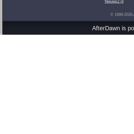
Nieuws2.nl
© 1999-2026
AfterDawn is p