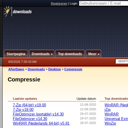
Registreren
|
Login:
Startpagina
Downloads
Top downloads
Meer
8/9/2026 7:30:43 AM
AfterDawn
>
Downloads
>
Desktop
>
Compressie
Compressie
Laatste updates
Update datum
Top download
7-Zip (64-bit) v19.00
12-08-2020
WinRAR (Neder
7-Zip v19.00
12-08-2020
jZip
FileOptimizer (portable) v14.30
29-07-2020
WinRAR
FileOptimizer v14.30
29-07-2020
Universal Ext
WinRAR (Nederlands 64-bit) v5.91
29-07-2020
WinZip