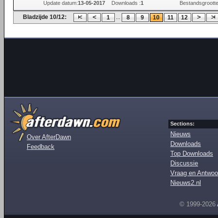
Update datum:
13-05-2017
Downloads :
1
Bestandsgrootte
Bladzijde 10/12:
...
1
8
9
10
11
12
Sections:
Nieuws
Over AfterDawn
Downloads
Feedback
Top Downloads
Discussie
Vraag en Antwoo
Nieuws2.nl
© 1999-2026