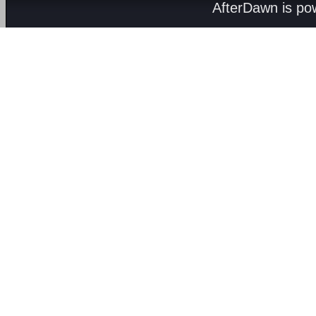
AfterDawn is p