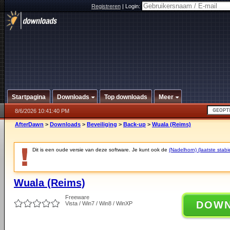
Registreren
|
Login:
Startpagina
Downloads
Top downloads
Meer
8/6/2026 10:41:40 PM
AfterDawn
>
Downloads
>
Beveiliging
>
Back-up
>
Wuala (Reims)
Dit is een oude versie van deze software. Je kunt ook de
(Nadelhorn) (laatste stabie
Wuala (Reims)
Freeware
DOW
Vista / Win7 / Win8 / WinXP