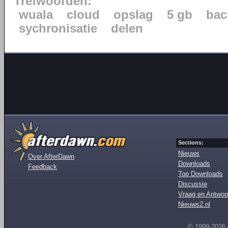
Trefwoorden:
wuala
cloud
opslag
5 gb
bac
sychronisatie
delen
Sections:
Nieuws
Over AfterDawn
Downloads
Feedback
Top Downloads
Discussie
Vraag en Antwoo
Nieuws2.nl
© 1999-2026