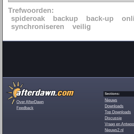
Trefwoorden:
spideroak
backup
back-up
onl
synchroniseren
veilig
Sections:
Nieuws
Over AfterDawn
Downloads
Feedback
Top Downloads
Discussie
Vraag en Antwoo
Nieuws2.nl