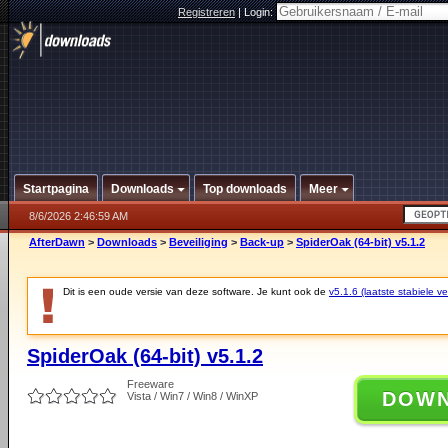
Registreren
|
Login:
Startpagina
Downloads
Top downloads
Meer
8/6/2026 2:46:59 AM
AfterDawn
>
Downloads
>
Beveiliging
>
Back-up
>
SpiderOak (64-bit) v5.1.2
Dit is een oude versie van deze software. Je kunt ook de
v5.1.6 (laatste stabiele ve
SpiderOak (64-bit) v5.1.2
Freeware
DOW
Vista / Win7 / Win8 / WinXP