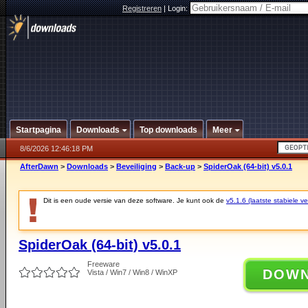
Registreren
|
Login:
Startpagina
Downloads
Top downloads
Meer
8/6/2026 12:46:18 PM
AfterDawn
>
Downloads
>
Beveiliging
>
Back-up
>
SpiderOak (64-bit) v5.0.1
Dit is een oude versie van deze software. Je kunt ook de
v5.1.6 (laatste stabiele ve
SpiderOak (64-bit) v5.0.1
Freeware
DOW
Vista / Win7 / Win8 / WinXP