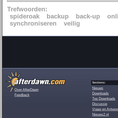
Trefwoorden:
spideroak
backup
back-up
onl
synchroniseren
veilig
Sections:
Nieuws
Over AfterDawn
Downloads
Feedback
Top Downloads
Discussie
Vraag en Antwoo
Nieuws2.nl