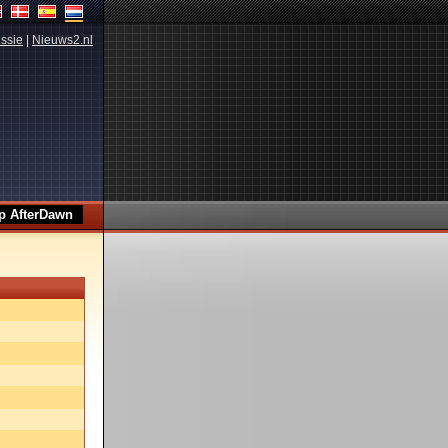
ssie
|
Nieuws2.nl