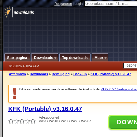
Registreren
|
Login:
Startpagina
Downloads
Top downloads
Meer
8/8/2026 4:10:43 AM
AfterDawn
>
Downloads
>
Beveiliging
>
Back-up
>
KFK (Portable) v3.16.0.47
Dit is een oude versie van deze software. Je kunt ook de
v3.22.0.57 (laatste stabie
KFK (Portable) v3.16.0.47
Ad-supported
DOW
Vista / Win10 / Win7 / Win8 / WinXP