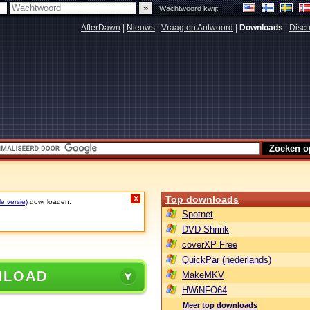
|
Wachtwoord kwijt
AfterDawn
|
Nieuws
|
Vraag en Antwoord
|
Downloads
|
Discu
Top downloads
X
le versie)
downloaden.
Spotnet
DVD Shrink
coverXP Free
QuickPar (nederlands)
NLOAD
MakeMKV
HWiNFO64
Meer top downloads