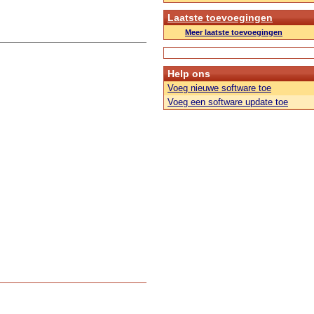
Laatste toevoegingen
Meer laatste toevoegingen
Help ons
Voeg nieuwe software toe
Voeg een software update toe