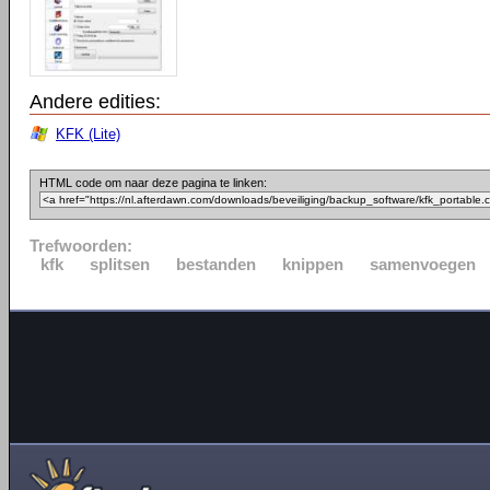
Andere edities:
KFK (Lite)
HTML code om naar deze pagina te linken:
Trefwoorden:
kfk
splitsen
bestanden
knippen
samenvoegen