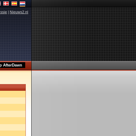
ssie
|
Nieuws2.nl