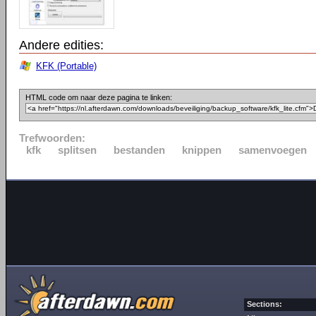
Andere edities:
KFK (Portable)
HTML code om naar deze pagina te linken:
Trefwoorden:
kfk
splitsen
bestanden
knippen
samenvoegen
Sections: