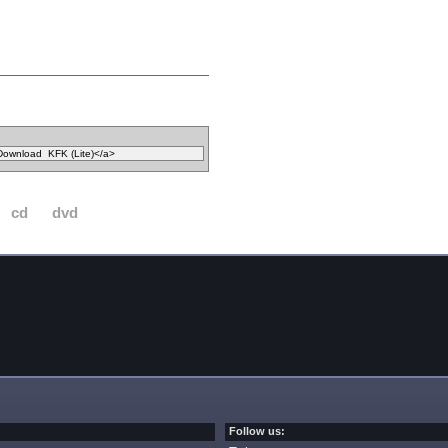
cd
dvd
Follow us: