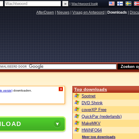
|
Wachtwoord kwijt
AfterDawn
|
Nieuws
|
Vraag en Antwoord
|
Downloads
|
Discu
Top downloads
X
le versie)
downloaden.
Spotnet
DVD Shrink
coverXP Free
QuickPar (nederlands)
NLOAD
MakeMKV
HWiNFO64
Meer top downloads