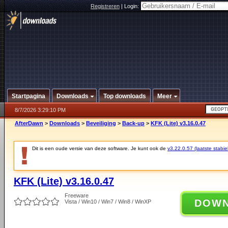
Registreren
|
Login:
Startpagina
Downloads
Top downloads
Meer
8/7/2026 3:29:10 PM
AfterDawn
>
Downloads
>
Beveiliging
>
Back-up
>
KFK (Lite) v3.16.0.47
Dit is een oude versie van deze software. Je kunt ook de
v3.22.0.57 (laatste stabie
KFK (Lite) v3.16.0.47
Freeware
DOW
Vista / Win10 / Win7 / Win8 / WinXP