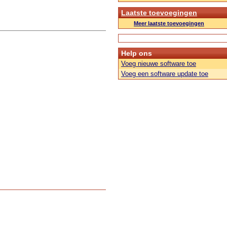
Laatste toevoegingen
Meer laatste toevoegingen
Help ons
Voeg nieuwe software toe
Voeg een software update toe