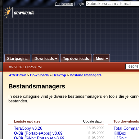
Registreren
|
Login:
Startpagina
Downloads
Top downloads
Meer
8/7/2026 11:05:58 PM
AfterDawn
>
Downloads
>
Desktop
>
Bestandsmanagers
Bestandsmanagers
In deze categorie vind je diverse bestandsmanagers en tools die je kunn
bestanden.
Laatste updates
Update datum
Top download
TeraCopy v3.26
13-08-2020
Total Command
Q-Dir (PortableApps) v8.69
11-08-2020
KillBox
Q-Dir (64-bit Portable) v8.69
11-08-2020
HJSplit