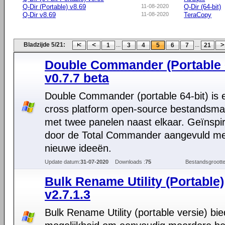
Q-Dir (Portable) v8.69
11-08-2020
Q-Dir (64-bit)
Q-Dir v8.69
11-08-2020
TeraCopy
Bladzijde 5/21:
...
...
1
3
4
5
6
7
21
Double Commander (Portable 6
v0.7.7 beta
Double Commander (portable 64-bit) is 
cross platform open-source bestandsm
met twee panelen naast elkaar. Geïnspi
door de Total Commander aangevuld m
nieuwe ideeën.
Update datum:
31-07-2020
Downloads :
75
Bestandsgrootte
Bulk Rename Utility (Portable)
v2.7.1.3
Bulk Rename Utility (portable versie) bie