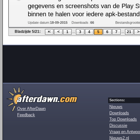
gegevens en screenshots van de Play S
binnen te halen voor iedere apk-bestand
Update datum:
18-09-2015
Downloads :
66
Bestandsgrootte
Bladzijde 5/21:
...
...
1
3
4
5
6
7
21
Sections:
Nieuws
Over AfterDawn
Downloads
Feedback
Top Downloads
Discussie
Vraag en Antwoo
Nieuws2.nl