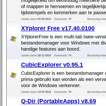
mogelijkheid om eenvoudig meerdere b
of mappen te hernoemen en tegelijkertij
tijdstempels en kenmerken aan te passe
Update datum:
02-08-2014
Downloads :
75
Bestandsgrootte
XYplorer Free v17.40.0100
XYplorerFree is een multi-tab twee-vens
bestandsmanager voor Windows met di
handige features aan boord.
Update datum:
28-11-2016
Downloads :
74
Bestandsgrootte
CubicExplorer v0.95.1
CubicExplorer is een bestandsmanager 
prima gebruikt kan worden als een verv
voor de Windows verkenner.
Update datum:
14-03-2012
Downloads :
74
Bestandsgrootte
Q-Dir (PortableApps) v8.69