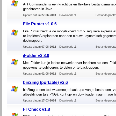
Ant Commander is een krachtige en flexibele bestandsmanag
geschreven in Java.
Update datum:
27-06-2013
Downloads :
1
Bestandsgrootte
File Punter v1.0.6
File Punter biedt je de mogelijkheid d.m.v. reguliere expressi
te kopiëren/verplaatsen naar een nieuwe, dynamisch gegener
doelmappen.
Update datum:
07-08-2012
Downloads :
1
Bestandsgrootte
iFolder v3.8.0
Met iFolder kun je iedere netwerkserver inrichten als een iFol
gegevens te publiceren, te delen of te back-uppen.
Update datum:
01-08-2012
Downloads :
1
Bestandsgrootte
bin2img (portable) v2.6
bin2img is een tool waarmee je back-ups van je bestanden, 
afbeeldingen (als PNG), kunt up- en downloaden naar image ho
Update datum:
17-03-2014
Downloads :
1
Bestandsgrootte
FTCheck v1.8