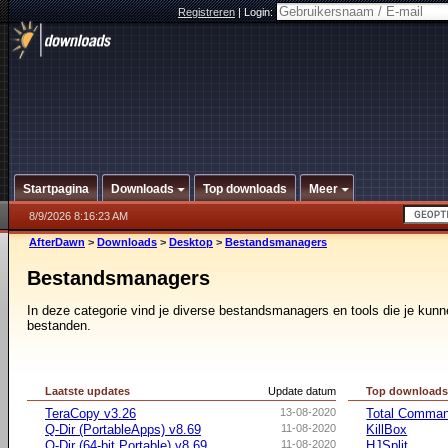
Registreren
|
Login:
Startpagina
Downloads
Top downloads
Meer
8/9/2026 8:16:23 AM
AfterDawn
>
Downloads
>
Desktop
>
Bestandsmanagers
Bestandsmanagers
In deze categorie vind je diverse bestandsmanagers en tools die je kunn
bestanden.
Laatste updates
Update datum
Top download
TeraCopy v3.26
13-08-2020
Total Command
Q-Dir (PortableApps) v8.69
11-08-2020
KillBox
Q-Dir (64-bit Portable) v8.69
11-08-2020
HJSplit