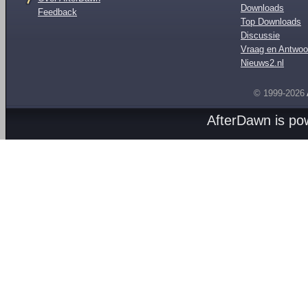
Downloads
Feedback
Top Downloads
Discussie
Vraag en Antwoo
Nieuws2.nl
© 1999-2026
AfterDawn is p