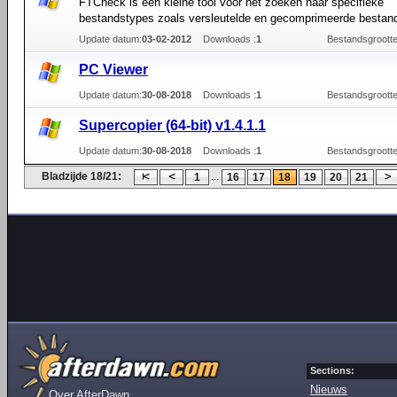
FTCheck is een kleine tool voor het zoeken naar specifieke
bestandstypes zoals versleutelde en gecomprimeerde bestan
Update datum:
03-02-2012
Downloads :
1
Bestandsgrootte
PC Viewer
Update datum:
30-08-2018
Downloads :
1
Bestandsgrootte
Supercopier (64-bit) v1.4.1.1
Update datum:
30-08-2018
Downloads :
1
Bestandsgrootte
Bladzijde 18/21:
...
1
16
17
18
19
20
21
Sections:
Nieuws
Over AfterDawn