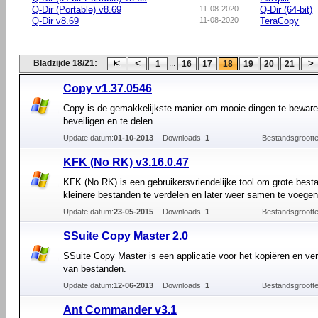
Q-Dir (Portable) v8.69
11-08-2020
Q-Dir (64-bit)
Q-Dir v8.69
11-08-2020
TeraCopy
Bladzijde 18/21:
...
1
16
17
18
19
20
21
Copy v1.37.0546
Copy is de gemakkelijkste manier om mooie dingen te beware
beveiligen en te delen.
Update datum:
01-10-2013
Downloads :
1
Bestandsgrootte
KFK (No RK) v3.16.0.47
KFK (No RK) is een gebruikersvriendelijke tool om grote best
kleinere bestanden te verdelen en later weer samen te voegen
Update datum:
23-05-2015
Downloads :
1
Bestandsgrootte
SSuite Copy Master 2.0
SSuite Copy Master is een applicatie voor het kopiëren en ve
van bestanden.
Update datum:
12-06-2013
Downloads :
1
Bestandsgrootte
Ant Commander v3.1