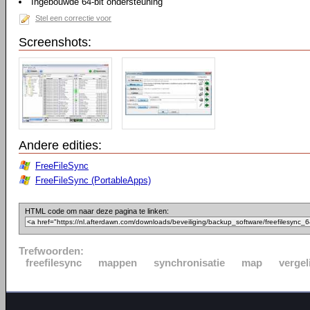
Ingebouwde 64-bit ondersteuning
Stel een correctie voor
Screenshots:
Andere edities:
FreeFileSync
FreeFileSync (PortableApps)
HTML code om naar deze pagina te linken:
Trefwoorden:
freefilesync
mappen
synchronisatie
map
vergel