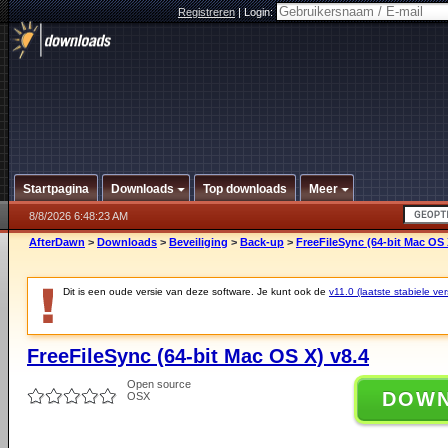
Registreren
|
Login:
Startpagina
Downloads
Top downloads
Meer
8/8/2026 6:48:23 AM
AfterDawn
>
Downloads
>
Beveiliging
>
Back-up
>
FreeFileSync (64-bit Mac OS 
Dit is een oude versie van deze software. Je kunt ook de
v11.0 (laatste stabiele ver
FreeFileSync (64-bit Mac OS X) v8.4
Open source
DOW
OSX