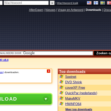
|
Wachtwoord kwijt
AfterDawn
|
Nieuws
|
Vraag en Antwoord
|
Downloads
|
Discu
X) v8.4
Top downloads
X
sie)
downloaden.
Spotnet
DVD Shrink
coverXP Free
QuickPar (nederlands)
NLOAD
MakeMKV
HWiNFO64
Meer top downloads