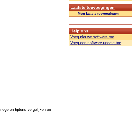
Laatste toevoegingen
Meer laatste toevoegingen
Help ons
Voeg nieuwe software toe
Voeg een software update toe
geren tijdens vergelijken en