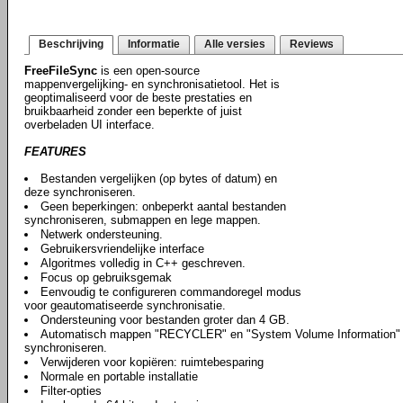
Beschrijving
Informatie
Alle versies
Reviews
FreeFileSync
is een open-source
mappenvergelijking- en synchronisatietool. Het is
geoptimaliseerd voor de beste prestaties en
bruikbaarheid zonder een beperkte of juist
overbeladen UI interface.
FEATURES
Bestanden vergelijken (op bytes of datum) en
deze synchroniseren.
Geen beperkingen: onbeperkt aantal bestanden
synchroniseren, submappen en lege mappen.
Netwerk ondersteuning.
Gebruikersvriendelijke interface
Algoritmes volledig in C++ geschreven.
Focus op gebruiksgemak
Eenvoudig te configureren commandoregel modus
voor geautomatiseerde synchronisatie.
Ondersteuning voor bestanden groter dan 4 GB.
Automatisch mappen "RECYCLER" en "System Volume Information" ne
synchroniseren.
Verwijderen voor kopiëren: ruimtebesparing
Normale en portable installatie
Filter-opties