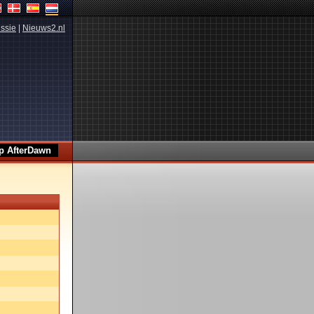
ssie
|
Nieuws2.nl