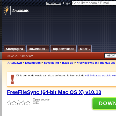
Registreren
|
Login:
Startpagina
Downloads
Top downloads
Meer
8/6/2026 7:49:22 AM
AfterDawn
>
Downloads
>
Beveiliging
>
Back-up
>
FreeFileSync (64-bit Mac OS 
Dit is een oude versie van deze software. Je kunt ook de
v11.0 (laatste stabiele ver
FreeFileSync (64-bit Mac OS X) v10.10
Open source
DOW
OSX