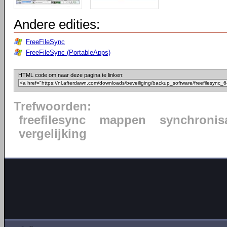
Andere edities:
FreeFileSync
FreeFileSync (PortableApps)
HTML code om naar deze pagina te linken:
Trefwoorden:
freefilesync
mappen
synchronisa
vergelijking