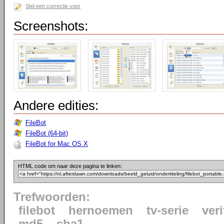
Stel een correctie voor
Screenshots:
Andere edities:
FileBot
FileBot (64-bit)
FileBot for Mac OS X
HTML code om naar deze pagina te linken:
Trefwoorden:
filebot
hernoemen
tv-serie
veri