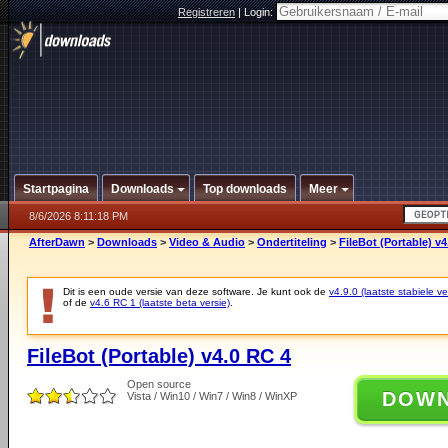
Registreren
|
Login:
Startpagina
Downloads
Top downloads
Meer
8/6/2026 8:11:18 PM
AfterDawn
>
Downloads
>
Video & Audio
>
Ondertiteling
>
FileBot (Portable) v4
Dit is een oude versie van deze software. Je kunt ook de
v4.9.0 (laatste stabiele ve
of de
v4.6 RC 1 (laatste beta versie)
.
FileBot (Portable) v4.0 RC 4
Open source
DOW
Vista / Win10 / Win7 / Win8 / WinXP