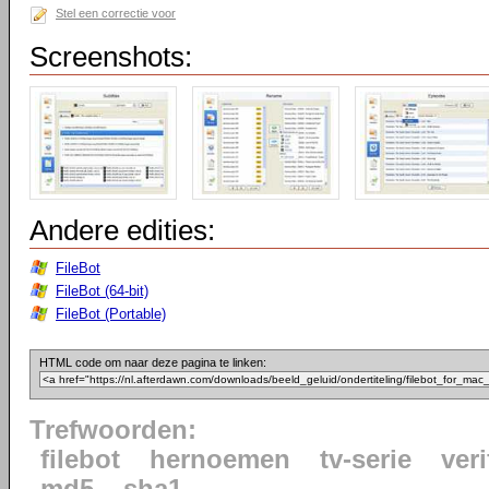
Stel een correctie voor
Screenshots:
Andere edities:
FileBot
FileBot (64-bit)
FileBot (Portable)
HTML code om naar deze pagina te linken:
Trefwoorden:
filebot
hernoemen
tv-serie
veri