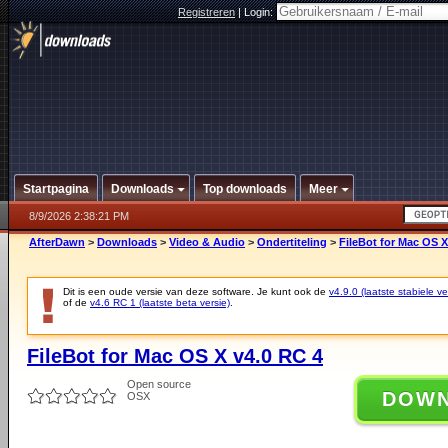
Registreren
|
Login:
Startpagina
Downloads
Top downloads
Meer
8/9/2026 2:38:21 PM
AfterDawn
>
Downloads
>
Video & Audio
>
Ondertiteling
>
FileBot for Mac OS X
Dit is een oude versie van deze software. Je kunt ook de
v4.9.0 (laatste stabiele ve
of de
v4.6 RC 1 (laatste beta versie)
.
FileBot for Mac OS X v4.0 RC 4
Open source
DOW
OSX