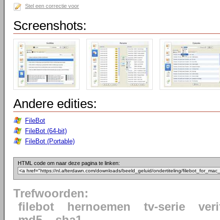
Stel een correctie voor
Screenshots:
Andere edities:
FileBot
FileBot (64-bit)
FileBot (Portable)
HTML code om naar deze pagina te linken:
Trefwoorden:
filebot
hernoemen
tv-serie
veri