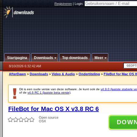
Registreren
|
Login:
Startpagina
Downloads
Top downloads
Meer
8/10/2026 6:32:42 AM
AfterDawn
>
Downloads
>
Video & Audio
>
Ondertiteling
>
FileBot for Mac OS X
Dit is een oude versie van deze software. Je kunt ook de
v4.9.0 (laatste stabiele ve
of de
v4.6 RC 1 (laatste beta versie)
.
FileBot for Mac OS X v3.8 RC 6
Open source
DOW
OSX