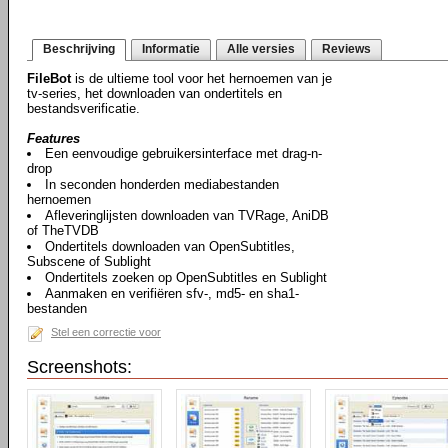
Beschrijving
Informatie
Alle versies
Reviews
FileBot
is de ultieme tool voor het hernoemen van je
tv-series, het downloaden van ondertitels en
bestandsverificatie.
Features
Een eenvoudige gebruikersinterface met drag-n-
drop
In seconden honderden mediabestanden
hernoemen
Afleveringlijsten downloaden van TVRage, AniDB
of TheTVDB
Ondertitels downloaden van OpenSubtitles,
Subscene of Sublight
Ondertitels zoeken op OpenSubtitles en Sublight
Aanmaken en verifiëren sfv-, md5- en sha1-
bestanden
Stel een correctie voor
Screenshots: