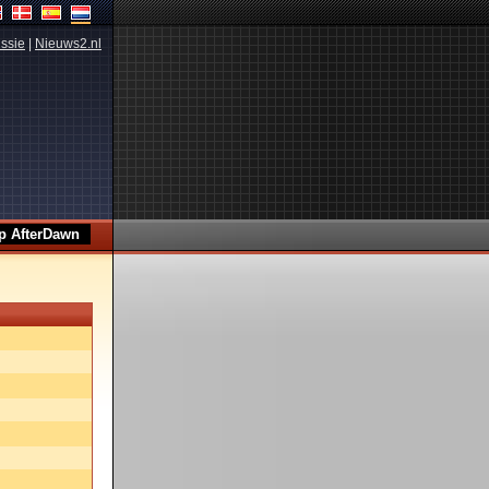
ssie
|
Nieuws2.nl