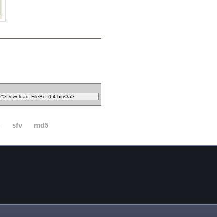
n
sfv
md5