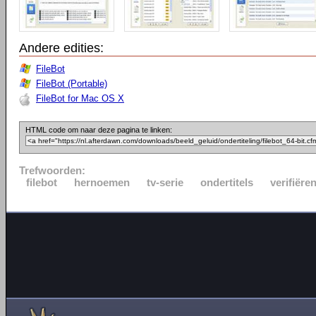
Andere edities:
FileBot
FileBot (Portable)
FileBot for Mac OS X
HTML code om naar deze pagina te linken:
Trefwoorden:
filebot
hernoemen
tv-serie
ondertitels
verifiëre