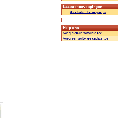
Laatste toevoegingen
Meer laatste toevoegingen
Help ons
Voeg nieuwe software toe
Voeg een software update toe