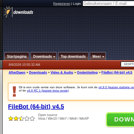
Registreren
|
Login:
Startpagina
Downloads
Top downloads
Meer
8/8/2026 10:55:32 AM
AfterDawn
>
Downloads
>
Video & Audio
>
Ondertiteling
>
FileBot (64-bit) v4.5
Dit is een oude versie van deze software. Je kunt ook de
v4.9.0 (laatste stabiele ve
of de
v4.6 RC 1 (laatste beta versie)
.
FileBot (64-bit) v4.5
Open source
DOW
Vista / Win10 / Win7 / Win8 / WinXP