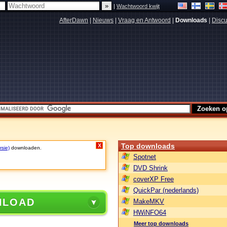
|
Wachtwoord kwijt
AfterDawn
|
Nieuws
|
Vraag en Antwoord
|
Downloads
|
Discu
Top downloads
X
rsie)
downloaden.
Spotnet
DVD Shrink
coverXP Free
QuickPar (nederlands)
NLOAD
MakeMKV
HWiNFO64
Meer top downloads