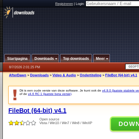
Registreren
|
Login:
Startpagina
Downloads
Top downloads
Meer
8/7/2026 2:01:25 PM
AfterDawn
>
Downloads
>
Video & Audio
>
Ondertiteling
>
FileBot (64-bit) v4.1
Dit is een oude versie van deze software. Je kunt ook de
v4.9.0 (laatste stabiele ve
of de
v4.6 RC 1 (laatste beta versie)
.
FileBot (64-bit) v4.1
Open source
DOW
Vista / Win10 / Win7 / Win8 / WinXP