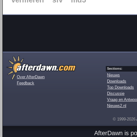
verifiëren
sfv
md5
Sections:
Nieuws
Over AfterDawn
Downloads
Feedback
Top Downloads
Discussie
Vraag en Antwoo
Nieuws2.nl
© 1999-2026
AfterDawn is p