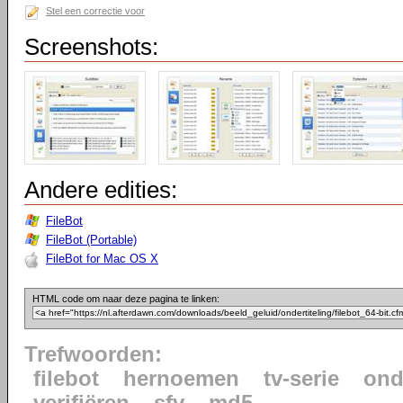
Stel een correctie voor
Screenshots:
Andere edities:
FileBot
FileBot (Portable)
FileBot for Mac OS X
HTML code om naar deze pagina te linken:
Trefwoorden:
filebot
hernoemen
tv-serie
ond