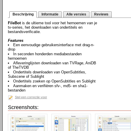
Beschrijving
Informatie
Alle versies
Reviews
FileBot
is de ultieme tool voor het hernoemen van je
tv-series, het downloaden van ondertitels en
bestandsverificatie.
Features
Een eenvoudige gebruikersinterface met drag-n-
drop
In seconden honderden mediabestanden
hernoemen
Afleveringlijsten downloaden van TVRage, AniDB
of TheTVDB
Ondertitels downloaden van OpenSubtitles,
Subscene of Sublight
Ondertitels zoeken op OpenSubtitles en Sublight
Aanmaken en verifiëren sfv-, md5- en sha1-
bestanden
Stel een correctie voor
Screenshots: