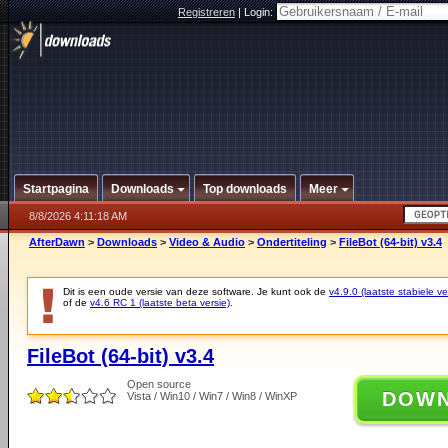
Registreren
|
Login:
Startpagina
Downloads
Top downloads
Meer
8/8/2026 4:11:18 AM
AfterDawn
>
Downloads
>
Video & Audio
>
Ondertiteling
>
FileBot (64-bit) v3.4
Dit is een oude versie van deze software. Je kunt ook de
v4.9.0 (laatste stabiele ve
of de
v4.6 RC 1 (laatste beta versie)
.
FileBot (64-bit) v3.4
Open source
DOW
Vista / Win10 / Win7 / Win8 / WinXP