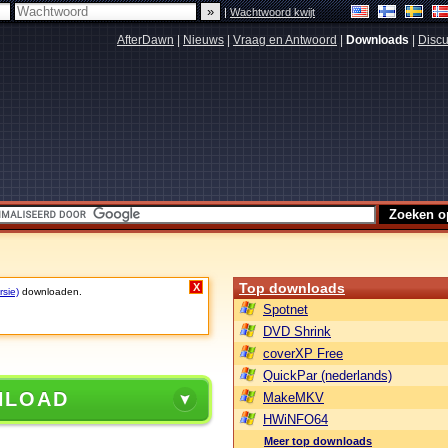
|
Wachtwoord kwijt
AfterDawn
|
Nieuws
|
Vraag en Antwoord
|
Downloads
|
Discu
Top downloads
X
rsie)
downloaden.
Spotnet
DVD Shrink
coverXP Free
QuickPar (nederlands)
NLOAD
MakeMKV
HWiNFO64
Meer top downloads