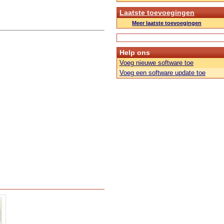
Laatste toevoegingen
Meer laatste toevoegingen
Help ons
Voeg nieuwe software toe
Voeg een software update toe