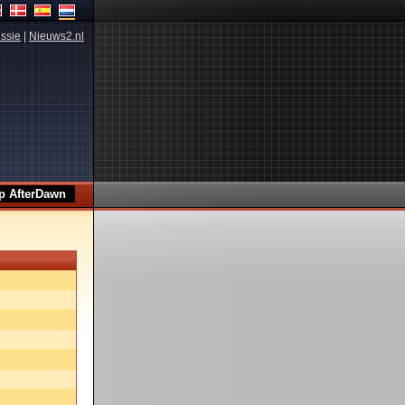
ssie
|
Nieuws2.nl