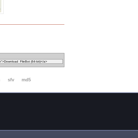
n
sfv
md5