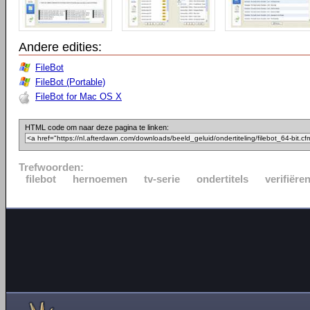
Andere edities:
FileBot
FileBot (Portable)
FileBot for Mac OS X
HTML code om naar deze pagina te linken:
Trefwoorden:
filebot
hernoemen
tv-serie
ondertitels
verifiëre