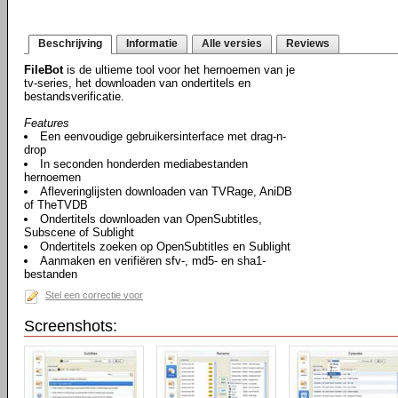
Beschrijving
Informatie
Alle versies
Reviews
FileBot
is de ultieme tool voor het hernoemen van je
tv-series, het downloaden van ondertitels en
bestandsverificatie.
Features
Een eenvoudige gebruikersinterface met drag-n-
drop
In seconden honderden mediabestanden
hernoemen
Afleveringlijsten downloaden van TVRage, AniDB
of TheTVDB
Ondertitels downloaden van OpenSubtitles,
Subscene of Sublight
Ondertitels zoeken op OpenSubtitles en Sublight
Aanmaken en verifiëren sfv-, md5- en sha1-
bestanden
Stel een correctie voor
Screenshots: