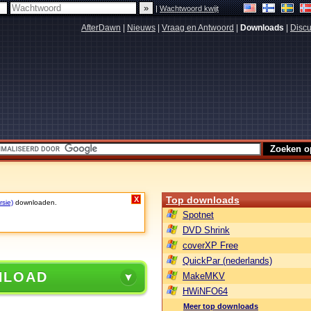
|
Wachtwoord kwijt
AfterDawn
|
Nieuws
|
Vraag en Antwoord
|
Downloads
|
Discu
Top downloads
X
rsie)
downloaden.
Spotnet
DVD Shrink
coverXP Free
QuickPar (nederlands)
NLOAD
MakeMKV
HWiNFO64
Meer top downloads