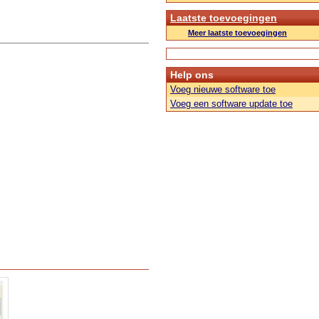
Laatste toevoegingen
Meer laatste toevoegingen
Help ons
Voeg nieuwe software toe
Voeg een software update toe