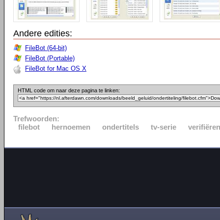
Andere edities:
FileBot (64-bit)
FileBot (Portable)
FileBot for Mac OS X
HTML code om naar deze pagina te linken:
Trefwoorden:
filebot
hernoemen
ondertitels
tv-serie
verifiëre