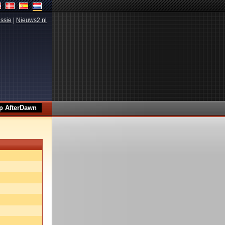
ssie
|
Nieuws2.nl