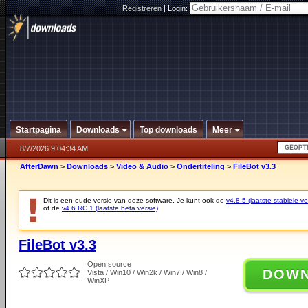
Registreren
|
Login:
Startpagina
Downloads
Top downloads
Meer
8/7/2026 9:04:34 AM
AfterDawn
>
Downloads
>
Video & Audio
>
Ondertiteling
>
FileBot v3.3
Dit is een oude versie van deze software. Je kunt ook de
v4.8.5 (laatste stabiele ve
of de
v4.6 RC 1 (laatste beta versie)
.
FileBot v3.3
Open source
DOW
Vista / Win10 / Win2k / Win7 / Win8 /
WinXP