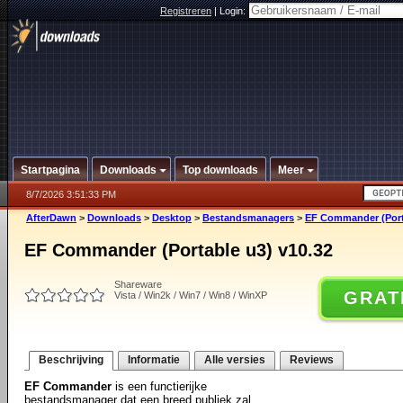
Registreren
|
Login:
Startpagina
Downloads
Top downloads
Meer
8/7/2026 3:51:33 PM
AfterDawn
>
Downloads
>
Desktop
>
Bestandsmanagers
>
EF Commander (Porta
EF Commander (Portable u3) v10.32
Shareware
GRAT
Vista / Win2k / Win7 / Win8 / WinXP
Beschrijving
Informatie
Alle versies
Reviews
EF Commander
is een functierijke
bestandsmanager dat een breed publiek zal