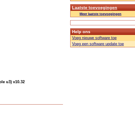
Laatste toevoegingen
Meer laatste toevoegingen
Help ons
Voeg nieuwe software toe
Voeg een software update toe
le u3) v10.32