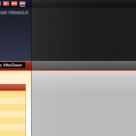
ssie
|
Nieuws2.nl