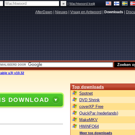
|
Wachtwoord kwijt
AfterDawn
|
Nieuws
|
Vraag en Antwoord
|
Downloads
|
Discu
ble u3) v10.32
Top downloads
Spotnet
IS DOWNLOAD
DVD Shrink
coverXP Free
QuickPar (nederlands)
MakeMKV
HWiNFO64
Meer top downloads