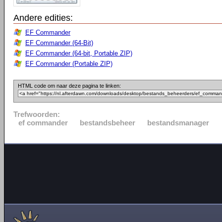
Andere edities:
EF Commander
EF Commander (64-Bit)
EF Commander (64-bit, Portable ZIP)
EF Commander (Portable ZIP)
HTML code om naar deze pagina te linken:
Trefwoorden:
ef commander
bestandsbeheer
bestandsmanager