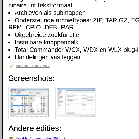
binaire- of tekstformaat
Archieven als submappen
Ondersteunde archieftypes: ZIP, TAR GZ, T
RPM, CPIO, DEB, RAR
Uitgebreide zoekfunctie
Instelbare knoppenbalk
Total Commander WCX, WDX en WLX plug-in
Handelingen vastleggen.
Stel een correctie voor
Screenshots:
Andere edities:
Double Commander (64-bit)