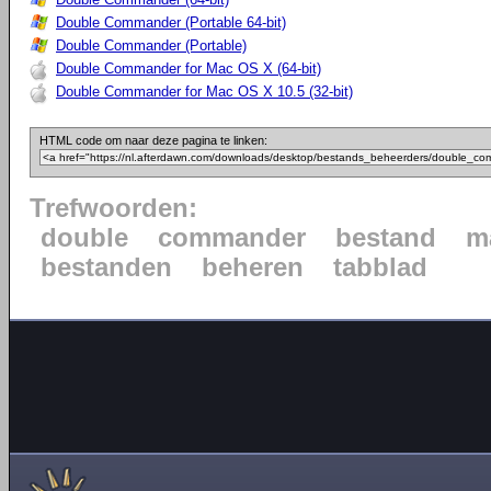
Double Commander (Portable 64-bit)
Double Commander (Portable)
Double Commander for Mac OS X (64-bit)
Double Commander for Mac OS X 10.5 (32-bit)
HTML code om naar deze pagina te linken:
Trefwoorden:
double
commander
bestand
m
bestanden
beheren
tabblad