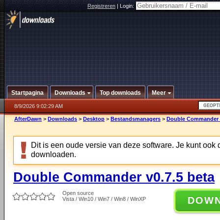
Registreren
|
Login:
Startpagina
Downloads
Top downloads
Meer
8/9/2026 9:02:29 AM
AfterDawn
>
Downloads
>
Desktop
>
Bestandsmanagers
>
Double Commander v
Dit is een oude versie van deze software. Je kunt ook
downloaden.
Double Commander v0.7.5 beta
Open source
DOW
Vista / Win10 / Win7 / Win8 / WinXP