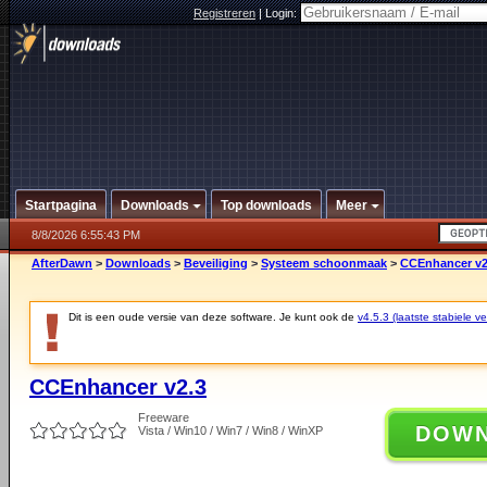
Registreren
|
Login:
Startpagina
Downloads
Top downloads
Meer
8/8/2026 6:55:43 PM
AfterDawn
>
Downloads
>
Beveiliging
>
Systeem schoonmaak
>
CCEnhancer v2
Dit is een oude versie van deze software. Je kunt ook de
v4.5.3 (laatste stabiele ve
CCEnhancer v2.3
Freeware
DOW
Vista / Win10 / Win7 / Win8 / WinXP