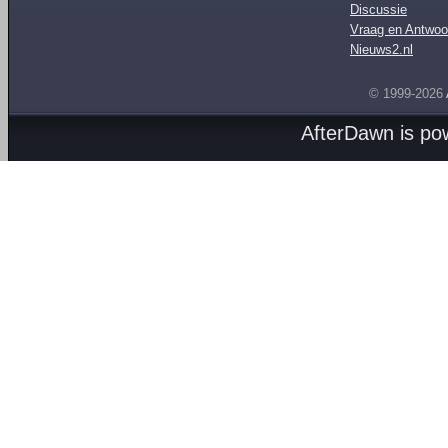
Discussie
Vraag en Antwoo
Nieuws2.nl
© 1999-2026
AfterDawn is p