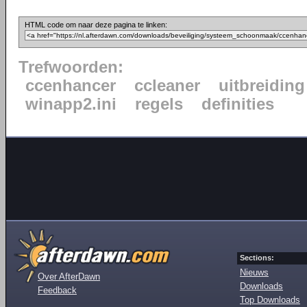
HTML code om naar deze pagina te linken:
Trefwoorden:
ccenhancer
ccleaner
uitbreiding
winapp2.ini
regels
definities
Sections:
Nieuws
Over AfterDawn
Downloads
Feedback
Top Downloads