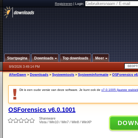
Registreren
|
Login:
Startpagina
Downloads
Top downloads
Meer
8/9/2026 3:49:14 PM
AfterDawn
>
Downloads
>
Systeemtools
>
Systeeminformatie
>
OSForensics v6
Dit is een oude versie van deze software. Je kunt ook de
v7.0.1005 (laatste stabiel
OSForensics v6.0.1001
Shareware
DOW
Vista / Win10 / Win7 / Win8 / WinXP