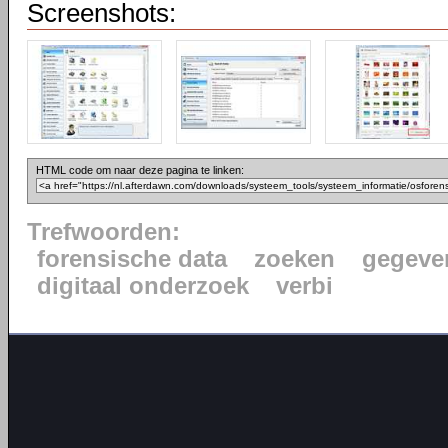
Screenshots:
HTML code om naar deze pagina te linken:
Trefwoorden:
forensische data
zoeken
gegeve
digitaal onderzoek
verbi