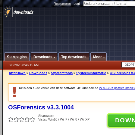
Registreren
|
Login:
Startpagina
Downloads
Top downloads
Meer
8/8/2026 8:46:15 AM
AfterDawn
>
Downloads
>
Systeemtools
>
Systeeminformatie
>
OSForensics v3
Dit is een oude versie van deze software. Je kunt ook de
v7.0.1005 (laatste stabiel
OSForensics v3.3.1004
Shareware
DOW
Vista / Win10 / Win7 / Win8 / WinXP