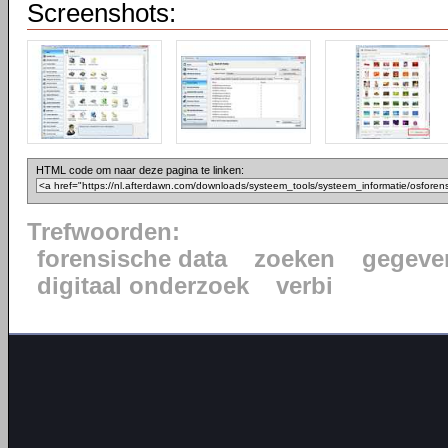
Screenshots:
HTML code om naar deze pagina te linken:
Trefwoorden:
forensische data
zoeken
gegeve
digitaal onderzoek
verbi