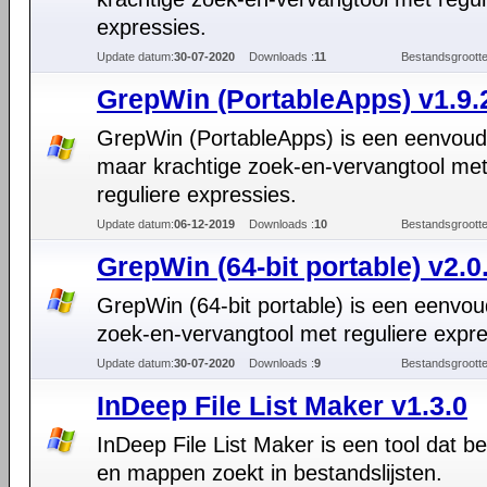
expressies.
Update datum:
30-07-2020
Downloads :
11
Bestandsgrootte
GrepWin (PortableApps) v1.9.
GrepWin (PortableApps) is een eenvoud
maar krachtige zoek-en-vervangtool me
reguliere expressies.
Update datum:
06-12-2019
Downloads :
10
Bestandsgrootte
GrepWin (64-bit portable) v2.0
GrepWin (64-bit portable) is een eenvou
zoek-en-vervangtool met reguliere expre
Update datum:
30-07-2020
Downloads :
9
Bestandsgrootte
InDeep File List Maker v1.3.0
InDeep File List Maker is een tool dat b
en mappen zoekt in bestandslijsten.