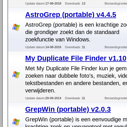
Update datum:
17-08-2018
Downloads :
13
Bestandsgrootte
AstroGrep (portable) v4.4.5
AstroGrep (portable) is een krachtige zo
die grondiger zoekt dan de standaard
zoekfunctie van Windows.
Update datum:
14-08-2016
Downloads :
11
Bestandsgrootte
My Duplicate File Finder v1.10
Met My Duplicate File Finder kun je gem
zoeken naar dubbele foto's, muziek, vide
tekstbestanden en andere bestanden, e
verwijderen.
Update datum:
29-09-2014
Downloads :
11
Bestandsgrootte
GrepWin (portable) v2.0.3
GrepWin (portable) is een eenvoudige 
krachtige zoek-en-vervangtool met regul