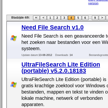
version
Bladzijde 4/9:
...
1
2
3
4
5
6
9
Need File Search v1.0
Need File Search is een geavanceerde t
het zoeken naar bestanden voor een W
systeem.
Update datum:
13-08-2012
Downloads :
14
Bestandsgrootte
UltraFileSearch Lite Edition
(portable) v5.2.0.18183
UltraFileSearch Lite Edition (portable) is
gratis krachtige zoektool voor Windows 
bestanden, mappen en tekst te vinden o
lokale machine, netwerk of verbonden
apparaten.