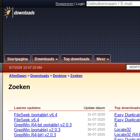
Registreren
|
Login:
Startpagina
Downloads
Top downloads
Meer
8/7/2026 10:47:29 AM
AfterDawn
>
Downloads
>
Desktop
>
Zoeken
Zoeken
Laatste updates
Update datum
Top download
FileSeek (portable) v6.4
31-07-2020
Easy Duplicat
FileSeek v6.4
31-07-2020
Easy Duplicat
X
GrepWin (64-bit portable) v2.0.3
30-07-2020
Locate32
GrepWin (portable) v2.0.3
30-07-2020
Locate32 (64-b
GrepWin (64-bit) v2.0.3
30-07-2020
Easy Duplicate