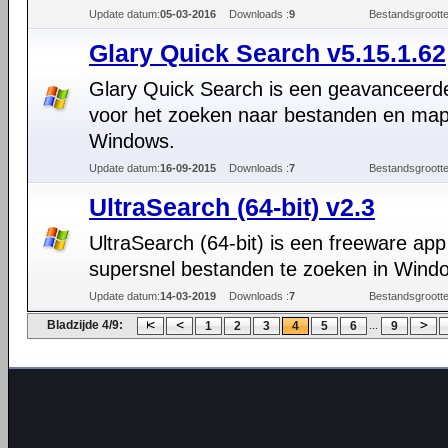
Update datum:
05-03-2016
Downloads :
9
Bestandsgrootte
Glary Quick Search v5.15.1.62
Glary Quick Search is een geavanceerde
voor het zoeken naar bestanden en map
Windows.
Update datum:
16-09-2015
Downloads :
7
Bestandsgrootte
UltraSearch (64-bit) v2.3
UltraSearch (64-bit) is een freeware ap
supersnel bestanden te zoeken in Wind
Update datum:
14-03-2019
Downloads :
7
Bestandsgrootte
Bladzijde 4/9:
...
1
2
3
4
5
6
9